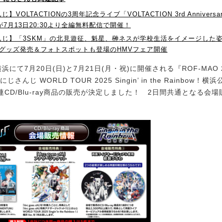
】VOLTACTIONの3周年記念ライブ「VOLTACTION 3rd Anniversary
が7月13日20:30より全編無料配信で開催！
じ】「3SKM」の北見遊征、魁星、榊ネスが学校生活をイメージした姿に
ge」グッズ発売＆フォトスポットも登場のHMVフェア開催
て7月20日(日)と7月21日(月・祝)に開催される『ROF-MAO 2nd 
『にじさんじ WORLD TOUR 2025 Singin’ in the Rainbow
CD/Blu-ray商品の販売が決定しました！ 2日間共通となる会
。