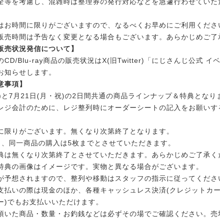
全等を考慮し、混雑時は整理券の発行対応などを急遽行わせていた
はお時間に限りがございますので、なるべくお早めにご利用くださ
販売時間は予告なく変更となる場合もございます。あらかじめご了
販売状況発信について】
D/Blu-ray商品の販売状況はX(旧Twitter)「にじさんじ公式 
お知らせします。
意事項】
日)と7月21日(月・祝)の2日間共通の商品ラインナップ＆特典となり
レジ会計のために、レジ整列時にオーダーシートの記入をお願いす
に限りがございます。無くなり次第終了となります。
き、同一商品の購入は5枚までとさせていただきます。
典は無くなり次第終了とさせていただきます。あらかじめご了承く
特典の画像はイメージです。実物と異なる場合がございます。
が予想されますので、整列や移動はスタッフの指示に従ってくださ
支払いの際は現金のほか、各種キャッシュレス決済(クレジットカー
ー)でもお支払いいただけます。
頂いた商品・数量・お釣銭などは必ずその場でご確認ください。売