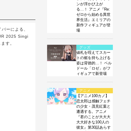
ンが浮かび上が
る…！ アニメ『Re:
ゼロから始める異世
界生活』エミリアの
新作フィギュアが登
イバーによる、
場
2025 Singi
施します。
グッズ
値札を咥えてスカー
トの裾を持ち上げる
姿は背徳的…！ ベル
ドール「ロゼ」がフ
ィギュアで新登場
アニメ
【アニメ100カノ】
恋太郎は感触フェチ
の少女・茂見紅葉と
遭遇する。アニメ
『君のことが大大大
大大好きな100人の
彼女』第30話あらす