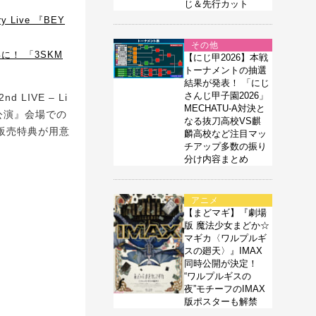
じ＆先行カット
 Live 『BEY
その他
！ 「3SKM
【にじ甲2026】本戦
トーナメントの抽選
結果が発表！ 「にじ
さんじ甲子園2026」
LIVE – Li
MECHATU-A対決と
！横浜公演』会場での
なる抜刀高校VS麒
場販売特典が用意
麟高校など注目マッ
チアップ多数の振り
分け内容まとめ
アニメ
【まどマギ】『劇場
版 魔法少女まどか☆
マギカ〈ワルプルギ
スの廻天〉』IMAX
同時公開が決定！
“ワルプルギスの
夜”モチーフのIMAX
版ポスターも解禁