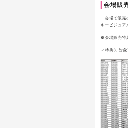
会場販売
会場で販売のC
キービジュア
※会場販売特
＜特典3. 対