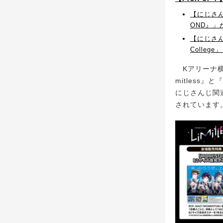
【にじさんじ
OND』」
【にじさん
Colle
Kアリーナ横浜に
mitless』と
にじさんじ関連
されています