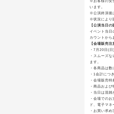
※お客様の安
います。
※公演終演後
※状況により
【公演当日の
イベント当日のC
カウントから
【会場販売注
・7月20日(
・スムーズな
ます。
・各商品は数
・1会計につ
・会場販売特
・商品および
・当日は混雑
・会場でのお
ド、電子マネ
・お買い求め