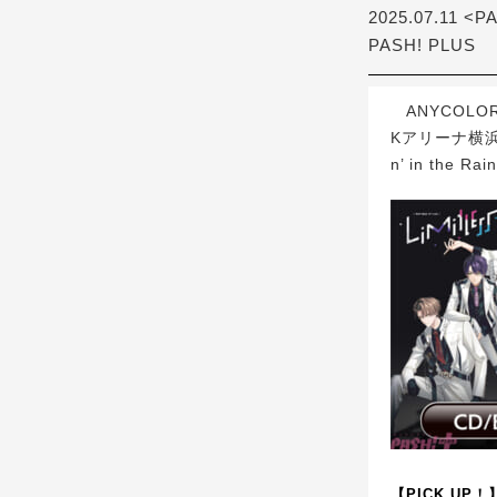
2025.07.11 <P
PASH! PLUS
ANYCOL
Kアリーナ横浜『R
n’ in th
【PICK UP