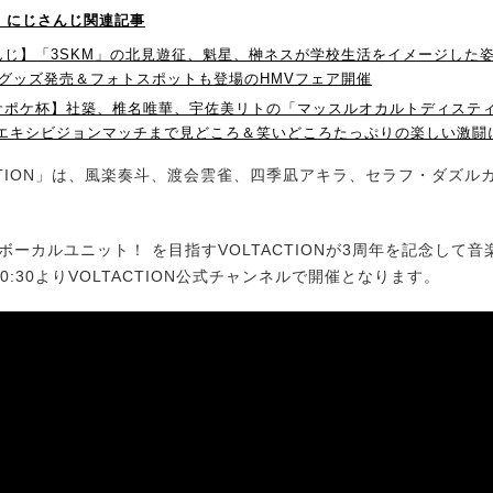
！】にじさんじ関連記事
じ】「3SKM」の北見遊征、魁星、榊ネスが学校生活をイメージした姿に
ge」グッズ発売＆フォトスポットも登場のHMVフェア開催
ケポケ杯】社築、椎名唯華、宇佐美リトの「マッスルオカルトディステ
 エキシビジョンマッチまで見どころ＆笑いどころたっぷりの楽しい激闘
CTION」は、風楽奏斗、渡会雲雀、四季凪アキラ、セラフ・ダズル
ボーカルユニット！ を目指すVOLTACTIONが3周年を記念して
20:30よりVOLTACTION公式チャンネルで開催となります。