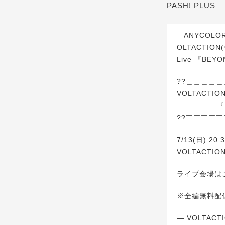
PASH! PLUS
ANYCOLO
OLTACTION
Live 『B
??＿＿＿＿＿
VOLTACTION 
『BEY
??￣￣￣￣￣
7/13(日) 20
VOLTACT
ライブ会場はこ
※全編無料配
— VOLTACTI