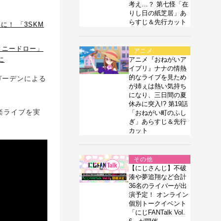
考え…？ 第七怪「在
りし日の紙芝居」あ
らすじ＆先行カット
！ 「3SKM
ィニードロー」
アニメ
に
アニメ『おねがいア
イプリ』ナナの情熱
的なライブを見ため
ガーデンによる
が姉ぇは熱い気持ち
になり、三日間の夏
休みに突入!? 第19話
音楽ライブを実
「おねがい町のふし
ぎ」あらすじ＆先行
カット
その他
【にじさんじ】不破
湊や夢追翔など合計
36名のライバーが出
演予定！ オンライン
個別トークイベント
「にじFANTalk Vol.