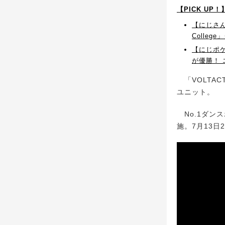
【PICK UP
【にじさん
Colle
【にじポ
が優勝！
「VOLTA
ユニット。
No.1ダンス
施。7月13日