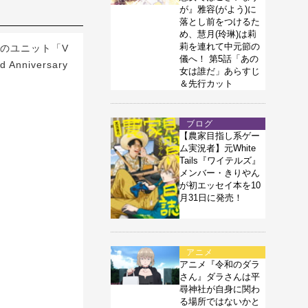
が』雅容(がよう)に
落とし前をつけるた
め、慧月(玲琳)は莉
莉を連れて中元節の
属のユニット「V
儀へ！ 第5話「あの
nniversary
女は誰だ」あらすじ
＆先行カット
ブログ
【農家目指し系ゲー
ム実況者】元White
Tails『ワイテルズ』
メンバー・きりやん
が初エッセイ本を10
月31日に発売！
アニメ
アニメ『令和のダラ
さん』ダラさんは平
尋神社が自身に関わ
る場所ではないかと