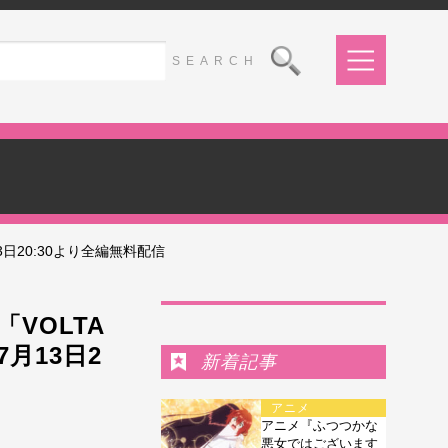
月13日20:30より全編無料配信
Ranking
「VOLTA
が7月13日2
新着記事
アニメ
アニメ『ふつつかな
悪女ではございます