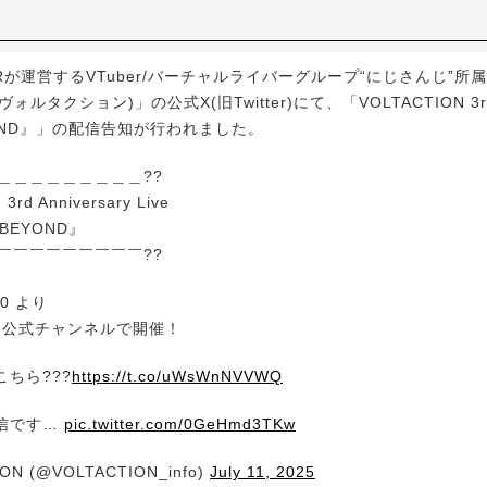
Rが運営するVTuber/バーチャルライバーグループ“にじさんじ”所
(ヴォルタクション)」の公式X(旧Twitter)にて、「VOLTACTION 3rd A
EYOND』」の配信告知が行われました。
＿＿＿＿＿＿＿＿＿??
3rd Anniversary Live
OND』
￣￣￣￣￣￣￣￣￣??
:30 より
ION公式チャンネルで開催！
ちら???
https://t.co/uWsWnNVVWQ
信です…
pic.twitter.com/0GeHmd3TKw
ON (@VOLTACTION_info)
July 11, 2025