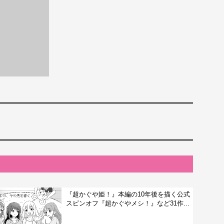
『超かぐや姫！』本編の10年後を描く公式
スピンオフ『超かぐやメシ！』など31作...