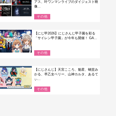
アス、叶ワンマンライブのダイジェスト映
像...
その他
【にじ甲2026】にじさんじ甲子園を彩る
「サイレン甲子園」が今年も開催！ GA...
その他
【にじさんじ】天宮こころ、魁星、蝸堂み
かる、早乙女ベリー、山神カルタ、あるて
ぃ...
その他