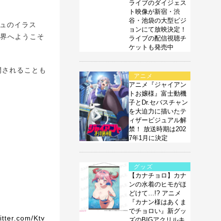
ライブのダイジェス
ト映像が新宿・渋
谷・池袋の大型ビジ
ュのイラス
ョンにて放映決定！
世界へようこそ
ライブの配信視聴チ
ケットも発売中
開されることも
アニメ
アニメ『ジャイアン
トお嬢様』富士動機
子とDr.セバスチャン
を大迫力に描いたテ
ィザービジュアル解
禁！ 放送時期は202
7年1月に決定
グッズ
【カナチョロ】カナ
ンの水着のヒモがほ
どけて…!? アニメ
『カナン様はあくま
でチョロい』新グッ
itter.com/Ktv
ズのBIGアクリルキ