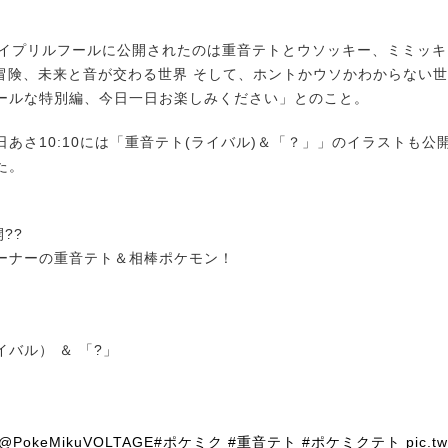
イプリルフールに公開されたのは重音テトとウソッキー、ミミッキ
と冒険、未来と音が交わる世界 そして、ホントかウソかわからない
ールな特別編、今日一日お楽しみください」とのこと。
あさ10:10には「重音テト(ライバル)＆「？」」のイラストも公
た。
開??
ーナーの重音テト＆相棒ポケモン！
バル） ＆ 「?」
@PokeMikuVOLTAGE
#ポケミク
#重音テト
#ポケミクテト
pic.tw