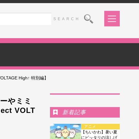
TAGE High↑ 特別編】
Ranking
キーやミミ
ct VOLT
新着記事
アニメ
【ちいかわ】暑い夏
にピッタリの涼しげ