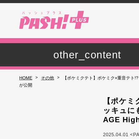
other_content
>
>
HOME
その他
【ポケミクテト】ポケミク×重音テト!? ウソ
が公開
【ポケミ
ッキュにも注
AGE Hi
2025.04.01 <P