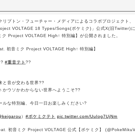
リプトン・フューチャー・メディアによるコラボプロジェクト、「ポ
roject VOLTAGE 18 Types/Songs(ポケミク)」公式X(旧Twitt
音ミク Project VOLTAGE High↑ 特別編】が公開されました。
t. 初音ミク Project VOLTAGE High↑ 特別編】
??
#重音テト
??
来と音が交わる世界??
トかウソかわからない世界へようこそ??
ールな特別編、今日一日お楽しみください?
@keigarou
）
#ポケミクテト
pic.twitter.com/UuIog7UjNm
at. 初音ミク Project VOLTAGE 公式【ポケミク】 (@PokeMiku