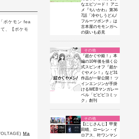
なエピソード！ アニ
メ『ちいかわ』第36
7話「冷やしうどん/
フルーツポンチ」は
ケモン fea
古本屋のモモンガへ
er)にて、【ポケモ
の扱いも必見
その他
『超かぐや姫！』本
編の10年後を描く公
式スピンオフ『超か
ぐやメシ！』など31
作品が一挙公開！ ツ
インエンジンが手掛
けるWEBマンガレー
ベル「ビビビコミッ
ク」創刊
その他
【にじさんじ】甲斐
田晴、ローレン・イ
VOLTAGE)
Ma
ロアス、叶ワンマン