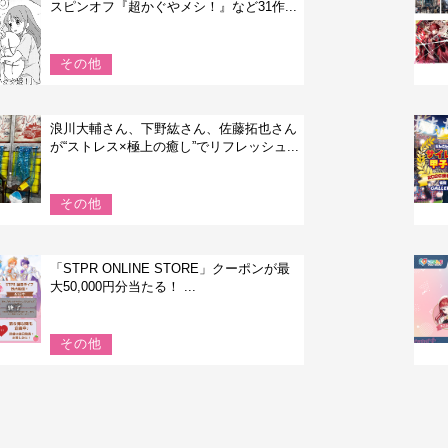
スピンオフ『超かぐやメシ！』など31作...
その他
浪川大輔さん、下野紘さん、佐藤拓也さん
が“ストレス×極上の癒し”でリフレッシュ...
その他
「STPR ONLINE STORE」クーポンが最
大50,000円分当たる！ ...
その他