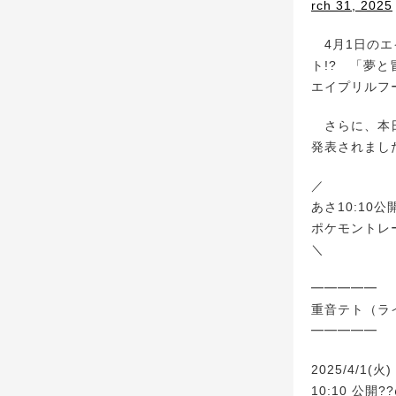
rch 31, 2025
4月1日のエ
ト!? 「夢
エイプリルフ
さらに、本日
発表されまし
／
あさ10:10公
ポケモントレ
＼
━━━━━
重音テト（ライ
━━━━━
2025/4/1(火)
10:10 公開??