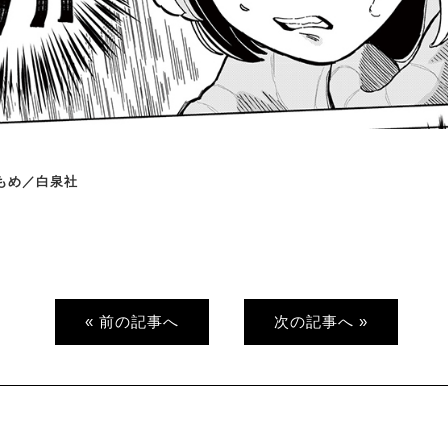
かもめ／白泉社
« 前の記事へ
次の記事へ »