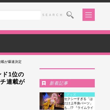
連載が爆速決定
Ranking
ンド1位の
チ連載が
新着記事
グッズ
セクシーすぎる「は
だけ上半身パーツ」
も…!? 『ライムライ