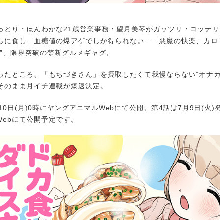
とり・ほんわかな21歳営業事務・望月美琴がガッツリ・コッテリ
らに食し、血糖値の爆アゲでしか得られない……悪魔の快楽、カロ
る”、限界突破の禁断グルメギャグ。
たところ、「もちづきさん」を摂取したくて我慢ならない”オナカ
そのまま月イチ連載が爆速決定。
0日(月)0時にヤングアニマルWebにて公開。第4話は7月9日(火
Webにて公開予定です。