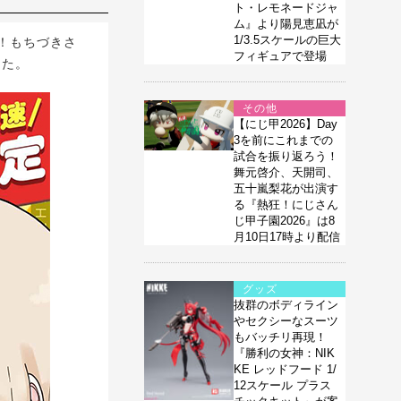
ト・レモネードジャ
ム』より陽見恵凪が
1/3.5スケールの巨大
！もちづきさ
フィギュアで登場
した。
その他
【にじ甲2026】Day
3を前にこれまでの
試合を振り返ろう！
舞元啓介、天開司、
五十嵐梨花が出演す
る『熱狂！にじさん
じ甲子園2026』は8
月10日17時より配信
グッズ
抜群のボディライン
やセクシーなスーツ
もバッチリ再現！
『勝利の女神：NIK
KE レッドフード 1/
12スケール プラス