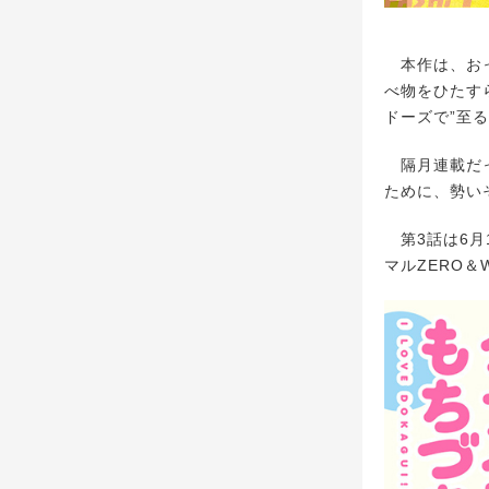
本作は、おっ
べ物をひたす
ドーズで”至
隔月連載だっ
ために、勢い
第3話は6月1
マルZERO＆