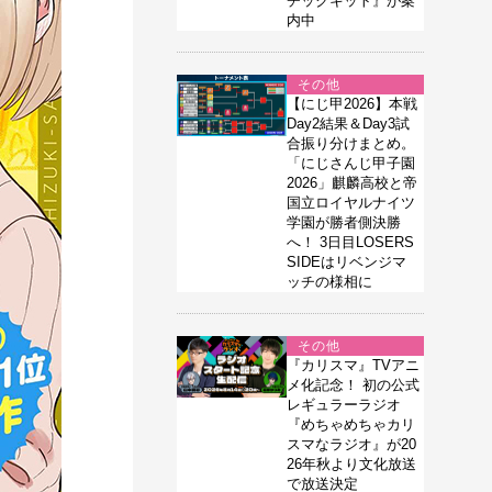
チックキット』が案
内中
その他
【にじ甲2026】本戦
Day2結果＆Day3試
合振り分けまとめ。
「にじさんじ甲子園
2026」麒麟高校と帝
国立ロイヤルナイツ
学園が勝者側決勝
へ！ 3日目LOSERS
SIDEはリベンジマ
ッチの様相に
その他
『カリスマ』TVアニ
メ化記念！ 初の公式
レギュラーラジオ
『めちゃめちゃカリ
スマなラジオ』が20
26年秋より文化放送
で放送決定