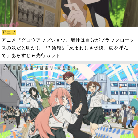
アニメ
アニメ『グロウアップショウ』瑞佳は自分がブラックロータ
スの娘だと明かし…!? 第6話「忌まわしき伝説、嵐を呼ん
で」あらすじ＆先行カット