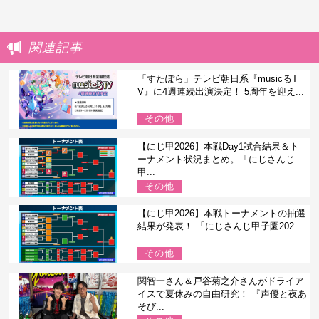
関連記事
「すたぽら」テレビ朝日系『musicるT
V』に4週連続出演決定！ 5周年を迎え...
その他
【にじ甲2026】本戦Day1試合結果＆ト
ーナメント状況まとめ。「にじさんじ
甲...
その他
【にじ甲2026】本戦トーナメントの抽選
結果が発表！ 「にじさんじ甲子園202...
その他
関智一さん＆戸谷菊之介さんがドライア
イスで夏休みの自由研究！ 『声優と夜あ
そび...