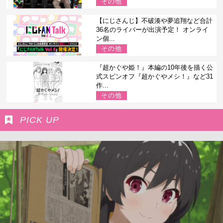
その他
【にじさんじ】不破湊や夢追翔など合計
36名のライバーが出演予定！ オンライ
ン個...
その他
『超かぐや姫！』本編の10年後を描く公
式スピンオフ『超かぐやメシ！』など31
作...
その他
PICK UP