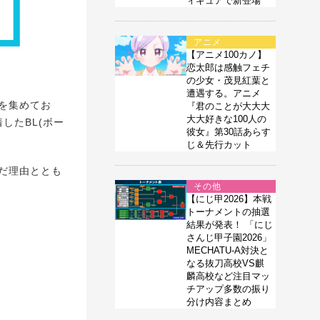
ィギュアで新登場
アニメ
【アニメ100カノ】
恋太郎は感触フェチ
の少女・茂見紅葉と
遭遇する。アニメ
を集めてお
『君のことが大大大
大大好きな100人の
したBL(ボー
彼女』第30話あらす
じ＆先行カット
だ理由ととも
その他
【にじ甲2026】本戦
トーナメントの抽選
結果が発表！ 「にじ
さんじ甲子園2026」
MECHATU-A対決と
なる抜刀高校VS麒
麟高校など注目マッ
チアップ多数の振り
分け内容まとめ