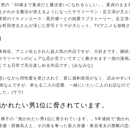
悠の「30歳まで童貞だと魔法使いになれるらしい」。童貞のまま3
えがわかる魔法が使えるようになったサラリーマン・足立清が主人
業部のイケメンエース・黒沢優一との純愛ラブストーリー。足立清
を町田啓太さんが演じた実写ドラマが大ヒット。TVアニメも放映
由
映画化、アニメ化もされた超人気の作品ですが、大好きです。継続
サラリーマンのピュアな恋が見ていてすごく癒されます！他の漫画
くても日常で充分楽しめる作品です」(みなみな)
惑いながら同性愛を受け入れて、変に過剰表現がなく、読みやすい
漫画なんですが、単なる二人の恋愛、一緒にいたい二人のお話なの
た」(サラ)
:抱かれたい男1位に脅されています。
梯子の「抱かれたい男1位に脅されています。」5年連続で“抱かれ
俳優・西條高人と、その座を奪った新人俳優・東谷准太の禁断の恋