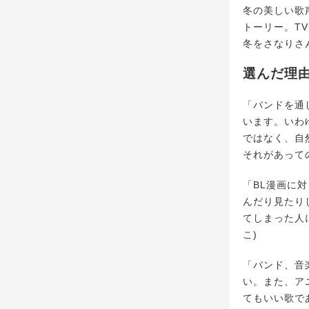
冬の美しい歌
トーリー。T
冬をさなりさ
選んだ理
「バンドを通
います。いわ
ではなく、自
それがあって
「BL漫画に
んだり見たり
てしまった人
こ)
「バンド、音
い。また、ア
てもいい歌で