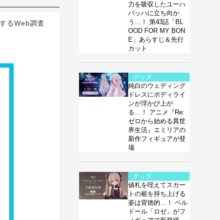
力を吸収したユーハ
バッハに立ち向か
う…！ 第43話「BL
するWeb調査
OOD FOR MY BON
。
E」あらすじ＆先行
カット
グッズ
純白のウェディング
ドレスにボディライ
ンが浮かび上が
る…！ アニメ『Re:
ゼロから始める異世
界生活』エミリアの
新作フィギュアが登
場
グッズ
値札を咥えてスカー
トの裾を持ち上げる
姿は背徳的…！ ベル
ドール「ロゼ」がフ