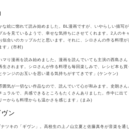
由
かな絵に惚れて読み始めました。BL漫画ですが、いやらしい描写
プルを見ているようで、幸せな気持ちにさせてくれます。2人のキ
お似合いのカップルだと思います。それに、シロさんの作る料理が
す」(市村)
ハマり漫画を読み始めました。漫画を読んでいても主演の西島さん
再生されます。シロさんが作る料理も毎回楽しみで、レシピ本も買
とケンジのお互いを思い遣る気持ちがすてきです」(ケンケン)
雰囲気が一切ない作品なので、読んでいて心が和みます。史朗さん
チュラルで、共感できるところもたくさんありました。作中に出て
リーからも料理からも温かさを感じます」(まみ)
ギヴン
ナツキの「ギヴン」。高校生の上ノ山立夏と佐藤真冬が音楽を通