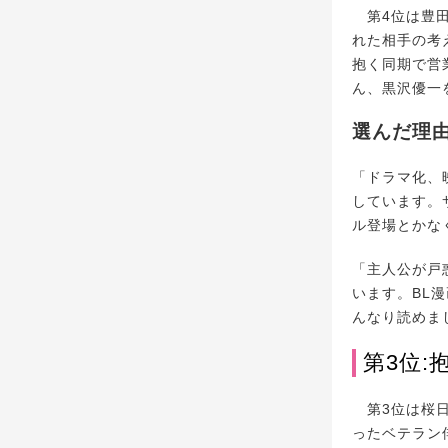
第4位は豊田
れた相手の考
抱く同期で営
ん、黒沢優一
選んだ理
「ドラマ化、
しています。
ル登場とかな
「主人公が戸
います。BL
んなり読めまし
第3位
第3位は桜日
ったベテラン