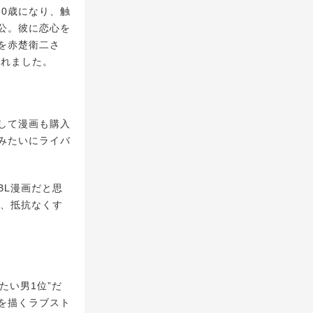
0歳になり、触
公。彼に恋心を
を赤楚衛二さ
されました。
して漫画も購入
みたいにライバ
BL漫画だと思
で、抵抗なくす
たい男1位”だ
を描くラブスト