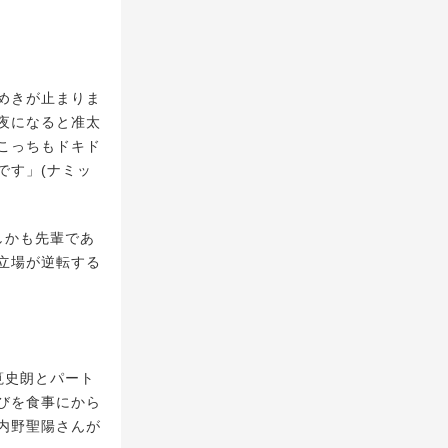
めきが止まりま
夜になると准太
こっちもドキド
です」(ナミッ
しかも先輩であ
立場が逆転する
筧史朗とパート
びを食事にから
内野聖陽さんが