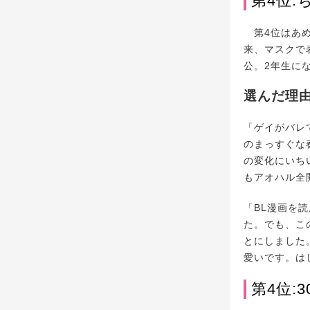
第4位
第4位はあめ
来、マスクで
公。2年生に
選んだ理
「ゲイがバレ
のまっすぐな
の変化にいち
もアオハル全
「BL漫画を
た。でも、こ
とにしました
愛いです。は
第4位