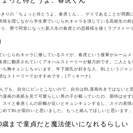
:ちょっと待とうよ、春虎くん
きりの「ちょっと待とうよ、春虎くん」。ゲイであることが周囲
表情を隠しながら学生寮でいじられキャラを演じている高校生の粋(
なり、寮で同室になった新入生の春虎との恋模様を描くラブストー
由
ていじられキャラに徹しているスイが、春虎という後輩がルームメ
春虎に翻弄されていくアオハルストーリーが魅力的です。二人とも
いち胸キュンしちゃいます。年下彼氏が好きな人、BLというジャ
開なストーリーでおすすめです」(アッキーナ)
読んでも、自分にピンとこないので、自分はBL漫画向きではないと
の漫画の表紙を見て可愛らしい男の子が載っていたの、期待はせず
。スイと春虎くんの距離が近いとキュンキュンするし、スイの表情
じめてBLが面白いと思いました。もっと絡んでほしいと思います」(
:30歳まで童貞だと魔法使いになれるらしい