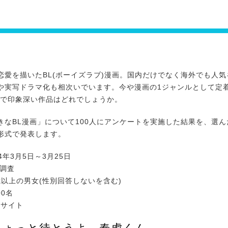
愛を描いたBL(ボーイズラブ)漫画。国内だけでなく海外でも人気
や実写ドラマ化も相次いでいます。今や漫画の1ジャンルとして定着
画で印象深い作品はどれでしょうか。
なBL漫画」について100人にアンケートを実施した結果を、選ん
形式で発表します。
4年3月5日～3月25日
社調査
歳以上の男女(性別回答しないを含む)
00名
bサイト