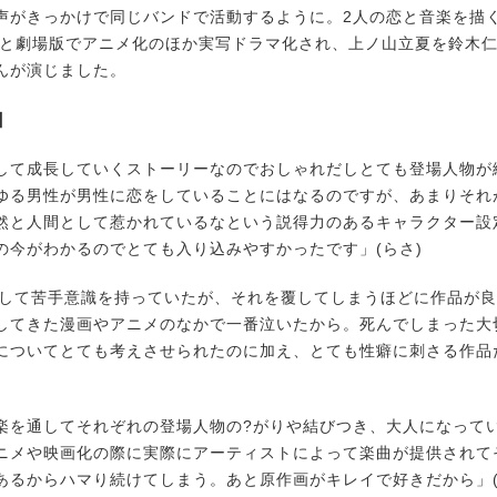
声がきっかけで同じバンドで活動するように。2人の恋と音楽を描
Vと劇場版でアニメ化のほか実写ドラマ化され、上ノ山立夏を鈴木
んが演じました。
由
して成長していくストーリーなのでおしゃれだしとても登場人物が
ゆる男性が男性に恋をしていることにはなるのですが、あまりそれ
然と人間として惹かれているなという説得力のあるキャラクター設
の今がわかるのでとても入り込みやすかったです」(らさ)
対して苦手意識を持っていたが、それを覆してしまうほどに作品が
してきた漫画やアニメのなかで一番泣いたから。死んでしまった大
についてとても考えさせられたのに加え、とても性癖に刺さる作品
楽を通してそれぞれの登場人物の?がりや結びつき、大人になって
ニメや映画化の際に実際にアーティストによって楽曲が提供されて
あるからハマり続けてしまう。あと原作画がキレイで好きだから」(