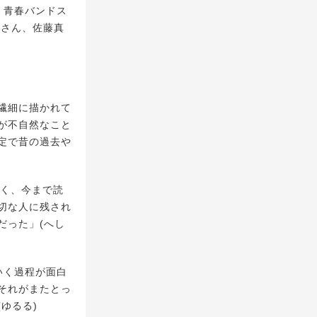
く青春バンドス
仁さん、佐藤真
繊細に描かれて
が不自然なこと
定で昔の過去や
良く、今まで読
切な人に残され
だった」(へし
いく過程が面白
それがまたとっ
ゆるる)