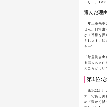
ーリー。TV
選んだ理
「年上高飛車
せん。日常生
が主導権を握
キします。絵
キー)
「敵意剥き出
る高人の方か
ところがよいで
第1位:
第1位はよし
ナーである美
めて温かく描