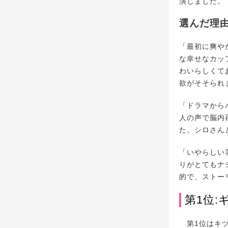
演じました。
選んだ理
「最初に爽や
な幸せなカッ
わいらしくて
欲がそそられま
「ドラマから
人の声で脳内
た。シロさん
「いやらしい
りがとてもナ
的で、ストー
第1位:
第1位はキヅ