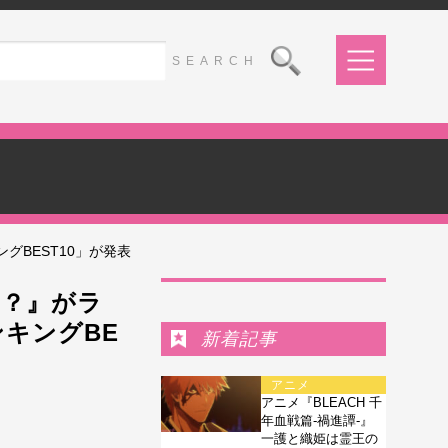
グBEST10」が発表
Ranking
た？』がラ
ンキングBE
新着記事
アニメ
アニメ『BLEACH 千
年血戦篇-禍進譚-』
一護と織姫は霊王の