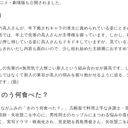
アニメ・劇場版も公開されました。
由
の高人さんが、年下癒されキャラの准太に責められている姿にとき
活では、年上で先輩の高人さんが主導権を握っています。しかし、
り押し倒している姿に高人さんもドキドキしていますが、見ている
もきれいだし内容も面白いので、少し枯れ始めた主婦層におすすめ
しの先輩の×無邪気で人懐こい新人という組み合わせが最高です。
らではなくて新人の東谷が高人の弱みを握り抱かせるように迫る、
す」(藍)
きのう何食べた？
ながふみの「きのう何食べた？」。几帳面で料理上手な弁護士・
容師・矢吹賢二を中心に、男性同士のカップルにまつわる悩みや喜
く。実写ドラマ・映画化され、筧史朗を西島秀俊さん、矢吹賢二を