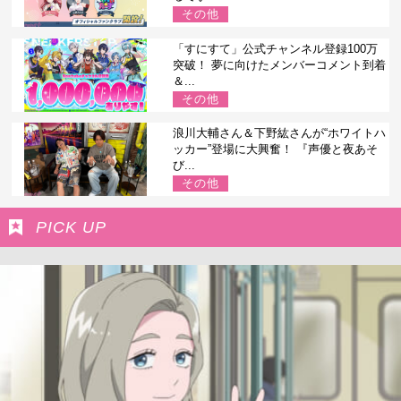
その他
「すにすて」公式チャンネル登録100万
突破！ 夢に向けたメンバーコメント到着
＆...
その他
浪川大輔さん＆下野紘さんが“ホワイトハ
ッカー”登場に大興奮！ 『声優と夜あそ
び...
その他
PICK UP