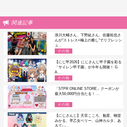
関連記事
浪川大輔さん、下野紘さん、佐藤拓也さ
んが“ストレス×極上の癒し”でリフレッシ
ュ...
その他
【にじ甲2026】にじさんじ甲子園を彩る
「サイレン甲子園」が今年も開催！ G
A...
その他
「STPR ONLINE STORE」クーポンが
最大50,000円分当たる！ ...
その他
【にじさんじ】天宮こころ、魁星、蝸堂
みかる、早乙女ベリー、山神カルタ、あ
るてぃ...