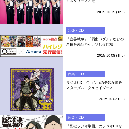
グルリリース＆最...
2015.10.15 (Thu)
音楽・CD
『血界戦線』『弱虫ペダル』などの
楽曲を先行ハイレゾ配信開始！
2015.10.08 (Thu)
音楽・CD
ラジオCD『ジョジョの奇妙な冒険
スターダストクルセイダース...
2015.10.02 (Fri)
音楽・CD
『監獄ラジオ学園』のラジオCDが