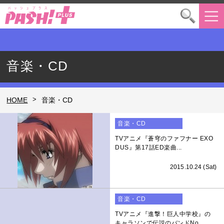
音楽・CD
>
HOME
音楽・CD
音楽・CD
TVアニメ『蒼穹のファフナー EXO
DUS』第17話ED楽曲...
2015.10.24 (Sat)
音楽・CD
TVアニメ『進撃！巨人中学校』の
キャラソンで伝説のバンドNo...