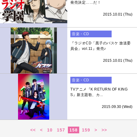
発売決定……だ！
2015.10.01 (Thu)
音楽・CD
『ラジオCD「黒子のバスケ 放送委
員会」vol.11』発売♪
2015.10.01 (Thu)
音楽・CD
TVアニメ『K RETURN OF KING
S』新主題歌、カ...
2015.09.30 (Wed)
<<
<
10
157
158
159
>
>>