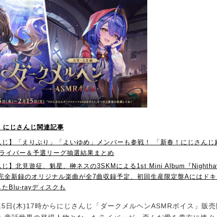
！】にじさんじ関連記事
じ】「えりぶり」「よいゆめ」メンバーも参戦！ 「新春！にじさんじ麻雀
加ライバー＆予選リーグ抽選結果まとめ
】北見遊征、魁星、榊ネスの3SKMによる1st Mini Album『Nightha
 完全新録のオリジナル楽曲が全7曲収録予定、初回生産限定盤Aにはド
たBlu-rayディスクも
15日(木)17時からにじさんじ「ダークメルヘンASMRボイス」販