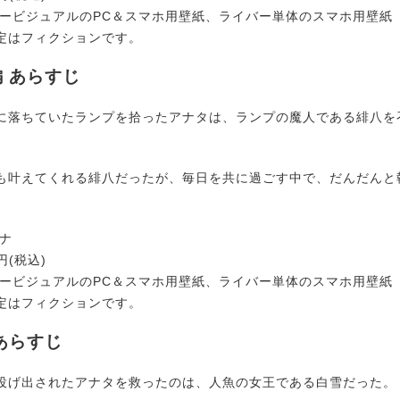
キービジュアルのPC＆スマホ用壁紙、ライバー単体のスマホ用壁紙
定はフィクションです。
 あらすじ
に落ちていたランプを拾ったアナタは、ランプの魔人である緋八を
も叶えてくれる緋八だったが、毎日を共に過ごす中で、だんだんと
マナ
円(税込)
キービジュアルのPC＆スマホ用壁紙、ライバー単体のスマホ用壁紙
定はフィクションです。
あらすじ
投げ出されたアナタを救ったのは、人魚の女王である白雪だった。