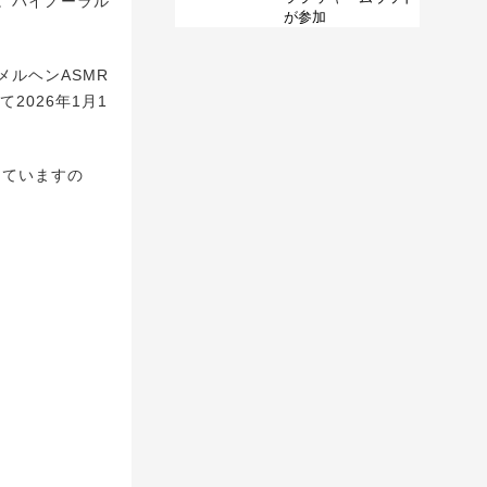
。バイノーラル
が参加
ルヘンASMR
にて2026年1月1
っていますの