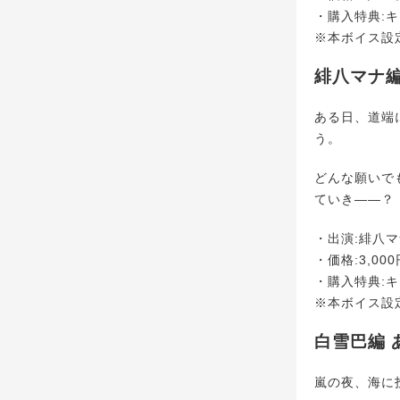
・購入特典:
※本ボイス設
緋八マナ編
ある日、道端
う。
どんな願いで
ていき――？
・出演:緋八
・価格:3,000
・購入特典:
※本ボイス設
白雪巴編 
嵐の夜、海に