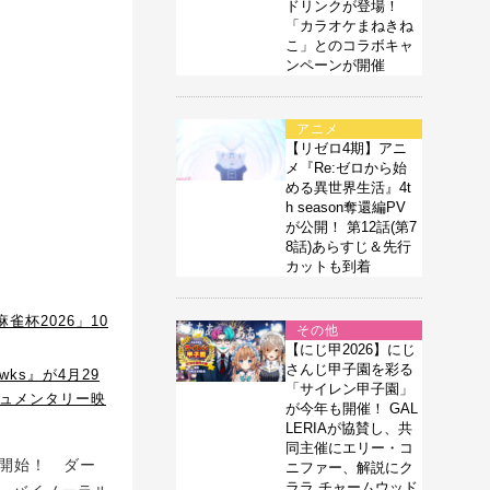
ドリンクが登場！
「カラオケまねきね
こ」とのコラボキャ
ンペーンが開催
アニメ
【リゼロ4期】アニ
メ『Re:ゼロから始
める異世界生活』4t
h season奪還編PV
が公開！ 第12話(第7
8話)あらすじ＆先行
カットも到着
杯2026」10
その他
【にじ甲2026】にじ
さんじ甲子園を彩る
wks』が4月29
「サイレン甲子園」
キュメンタリー映
が今年も開催！ GAL
LERIAが協賛し、共
同主催にエリー・コ
売開始！ ダー
ニファー、解説にク
ララ チャームウッド