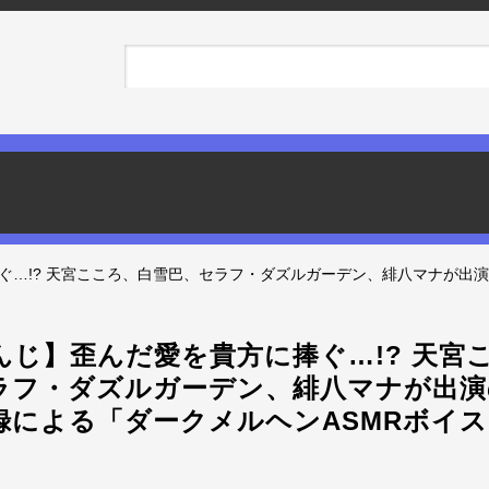
ぐ…!? 天宮こころ、白雪巴、セラフ・ダズルガーデン、緋八マナが出
んじ】歪んだ愛を貴方に捧ぐ…!? 天宮
ラフ・ダズルガーデン、緋八マナが出演
録による「ダークメルヘンASMRボイ