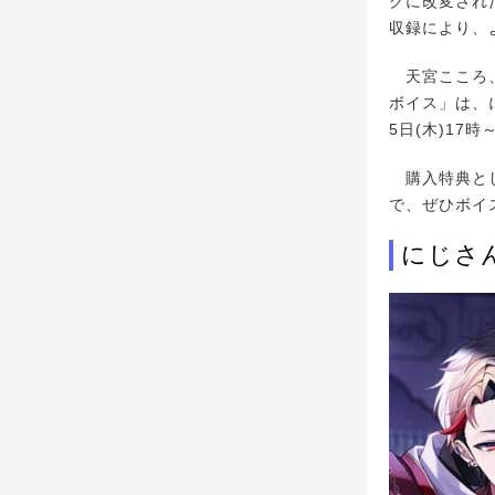
クに改変され
収録により、
天宮こころ、
ボイス」は、にじ
5日(木)17時
購入特典とし
で、ぜひボイ
にじさ