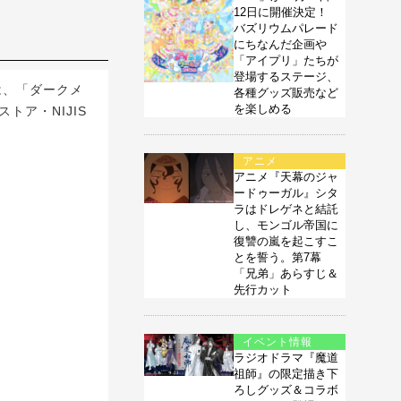
12日に開催決定！
バズリウムパレード
にちなんだ企画や
「アイプリ」たちが
登場するステージ、
は、「ダークメ
各種グッズ販売など
を楽しめる
トア・NIJIS
アニメ
アニメ『天幕のジャ
ードゥーガル』シタ
ラはドレゲネと結託
し、モンゴル帝国に
復讐の嵐を起こすこ
とを誓う。第7幕
「兄弟」あらすじ＆
先行カット
イベント情報
ラジオドラマ『魔道
祖師』の限定描き下
ろしグッズ＆コラボ