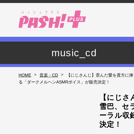
music_cd
>
>
HOME
音楽・CD
【にじさんじ】歪んだ愛を貴方に捧
る「ダークメルヘンASMRボイス」が販売決定！
【にじさ
雪巴、セ
ーラル収
決定！