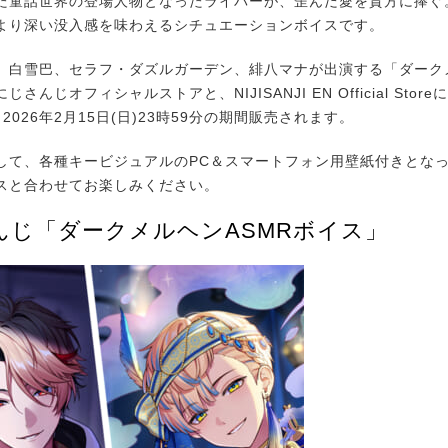
た童話世界の登場人物となったライバーが、歪んだ愛を貴方に捧ぐ
より深い没入感を味わえるシチュエーションボイスです。
白雪巴、セラフ・ダズルガーデン、緋八マナが出演する「ダークメ
さんじオフィシャルストアと、NIJISANJI EN Official Store
～2026年2月15日(日)23時59分の期間販売されます。
て、各種キービジュアルのPC＆スマートフォン用壁紙付きとな
スと合わせてお楽しみください。
んじ「ダークメルヘンASMRボイス」