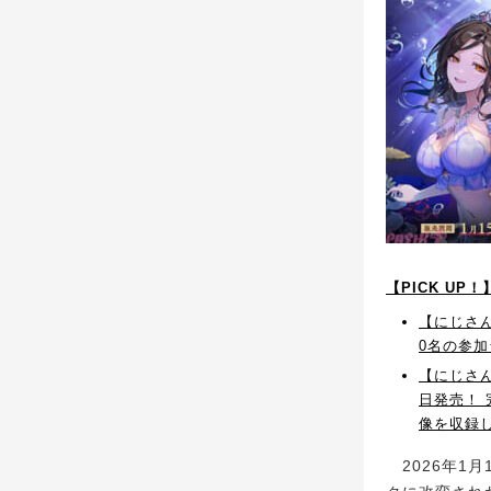
【PICK UP
【にじさん
0名の参
【にじさんじ
日発売！
像を収録し
2026年1月