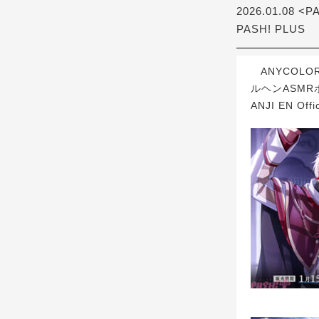
2026.01.08 <P
PASH! PLUS
ANYCOLO
ルヘンASMR
ANJI EN O