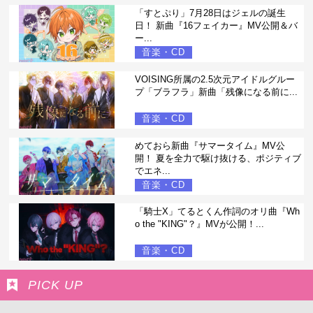
「すとぷり」7月28日はジェルの誕生
日！ 新曲『16フェイカー』MV公開＆バ
ー...
音楽・CD
VOISING所属の2.5次元アイドルグルー
プ「ブラフラ」新曲「残像になる前に...
音楽・CD
めておら新曲『サマータイム』MV公
開！ 夏を全力で駆け抜ける、ポジティブ
でエネ...
音楽・CD
「騎士X」てるとくん作詞のオリ曲『Wh
o the "KING"？』MVが公開！...
音楽・CD
PICK UP