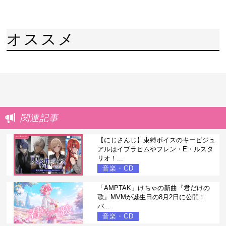
オススメ
関連記事
【にじさんじ】束縛ボイスのキービジュ
アルはイブラヒムやフレン・E・ルスタ
リオ！...
音楽・CD
「AMPTAK」けちゃの新曲『君だけの
歌』MVMが誕生日の8月2日に公開！
バ...
音楽・CD