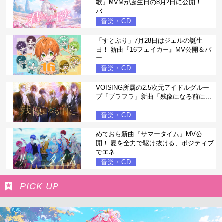
歌』MVMが誕生日の8月2日に公開！
バ...
音楽・CD
「すとぷり」7月28日はジェルの誕生
日！ 新曲『16フェイカー』MV公開＆バ
ー...
音楽・CD
VOISING所属の2.5次元アイドルグルー
プ「ブラフラ」新曲「残像になる前に...
音楽・CD
めておら新曲『サマータイム』MV公
開！ 夏を全力で駆け抜ける、ポジティブ
でエネ...
音楽・CD
PICK UP