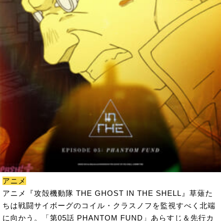
アニメ
アニメ『攻殻機動隊 THE GHOST IN THE SHELL』草薙た
ちは戦闘サイボーグのコイル・クラスノフを監視すべく北端
に向かう。「第05話 PHANTOM FUND」あらすじ＆先行カ