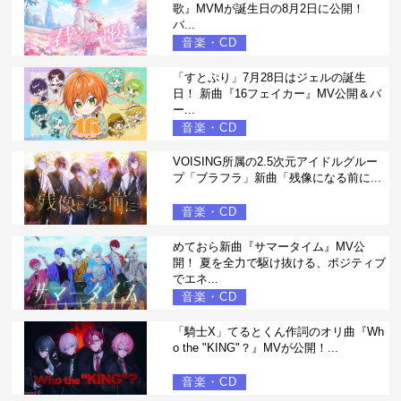
歌』MVMが誕生日の8月2日に公開！
バ...
音楽・CD
「すとぷり」7月28日はジェルの誕生
日！ 新曲『16フェイカー』MV公開＆バ
ー...
音楽・CD
VOISING所属の2.5次元アイドルグルー
プ「ブラフラ」新曲「残像になる前に...
音楽・CD
めておら新曲『サマータイム』MV公
開！ 夏を全力で駆け抜ける、ポジティブ
でエネ...
音楽・CD
「騎士X」てるとくん作詞のオリ曲『Wh
o the "KING"？』MVが公開！...
音楽・CD