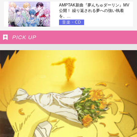
AMPTAK新曲『夢んちゅダーリン』MV
公開！ 繰り返される夢への強い執着
を、...
音楽・CD
PICK UP