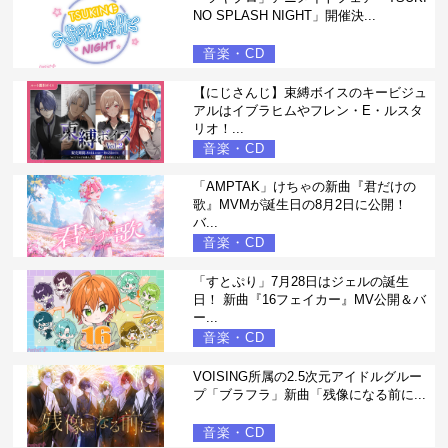
NO SPLASH NIGHT」開催決...
音楽・CD
【にじさんじ】束縛ボイスのキービジュ
アルはイブラヒムやフレン・E・ルスタ
リオ！...
音楽・CD
「AMPTAK」けちゃの新曲『君だけの
歌』MVMが誕生日の8月2日に公開！
バ...
音楽・CD
「すとぷり」7月28日はジェルの誕生
日！ 新曲『16フェイカー』MV公開＆バ
ー...
音楽・CD
VOISING所属の2.5次元アイドルグルー
プ「ブラフラ」新曲「残像になる前に...
音楽・CD