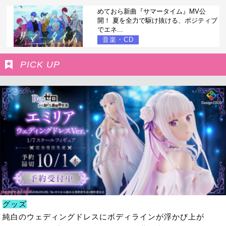
めておら新曲『サマータイム』MV公
開！ 夏を全力で駆け抜ける、ポジティブ
でエネ...
音楽・CD
PICK UP
グッズ
純白のウェディングドレスにボディラインが浮かび上が