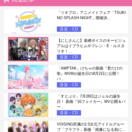
「ツキプロ」アニメイトフェア「TSUKI
NO SPLASH NIGHT」開催決...
音楽・CD
【にじさんじ】束縛ボイスのキービジュ
アルはイブラヒムやフレン・E・ルスタ
リオ！...
音楽・CD
「AMPTAK」けちゃの新曲『君だけの
歌』MVMが誕生日の8月2日に公開！
バ...
音楽・CD
「すとぷり」7月28日はジェルの誕生
日！ 新曲『16フェイカー』MV公開＆バ
ー...
音楽・CD
VOISING所属の2.5次元アイドルグルー
プ「ブラフラ」新曲「残像になる前に...