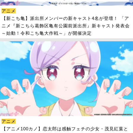
アニメ
【新こち亀】派出所メンバーの新キャスト4名が登壇！ 「ア
ニメ『新こちら葛飾区亀有公園前派出所』新キャスト発表会
～始動！令和こち亀大作戦～」が開催決定
アニメ
【アニメ100カノ】恋太郎は感触フェチの少女・茂見紅葉と