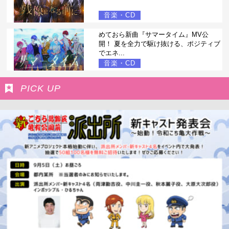
音楽・CD
めておら新曲『サマータイム』MV公
開！ 夏を全力で駆け抜ける、ポジティブ
でエネ...
音楽・CD
PICK UP