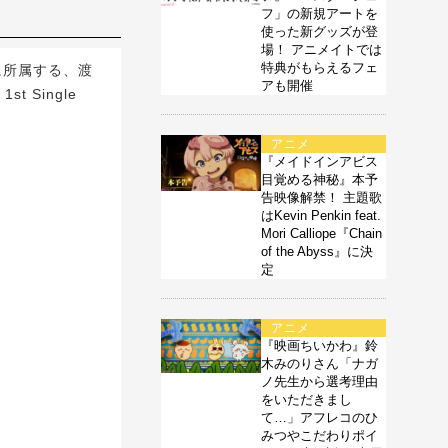
フ」の新規アートを
使った新グッズが登
場！ アニメイトでは
特典がもらえるフェ
に所属する、渡
アも開催
Single
アニメ
『メイドインアビス
目覚める神秘』本予
告映像解禁！ 主題歌
はKevin Penkin feat.
Mori Calliope『Chain
of the Abyss』に決
定
アニメ
『映画ちいかわ』鈴
木みのりさん「ナガ
ノ先生から選考理由
をいただきまし
て…」アフレコのひ
みつやこだわりポイ