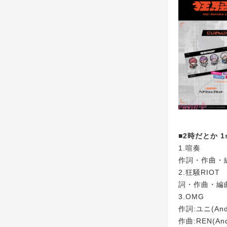
■2時だとか 
1.喧奏
作詞・作曲・
2.狂騒RIOT
詞・作曲・編曲:
3.OMG
作詞:ユニ(Andd
作曲:REN(And