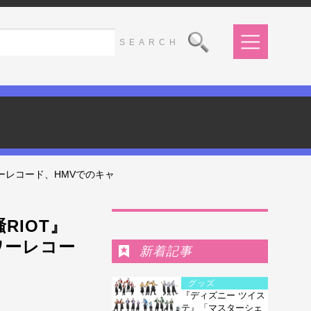
ワーレコード、HMVでのキャ
Ranking
RIOT』
ワーレコー
新着記事
グッズ
『ディズニー ツイス
テ』「マスターシェ