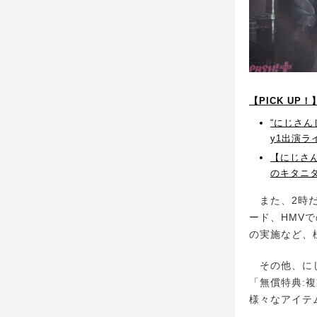
【PICK UP
“にじさんじ
y1出演
【にじさんじ
のキタニ
また、2時だと
ード、HMV
の実施など、
その他、にじ
「無償特典:
様々なアイテ