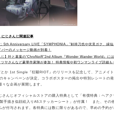
！】にじさんじ関連記事
 5th Anniversary LIVE「SYMPHONIA」”剣持刀也や伏見ガク、
ライバーのメッセージ動画が到着！
】叶と葛葉の“ChroNoiR”2nd Album『Wonder Wander World
タツヤさんなど豪華作家陣が参加！ 特典情報や初ワンマンライブ詳細も
か 1st Single『狂騒RIOT』のリリースを記念して、アニメイ
でのキャンペーンが決定。コラボポスターの掲出や特別レシートの
様々な企画が展開します。
さんじオフィシャルストアの購入特典として「有償特典：ヘアク
複製手描き似顔絵入りA5ステッカーシート」が付属！ また、その
ムが付与されます。各特典には数に限りがあるので、早めの予約が