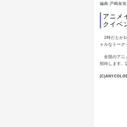
編曲:戸嶋友祐、R
アニメイ
クイベ
2時だとか1s
ャルなトーク
全国のアニメ
招待します。
(C)ANYCOLOR