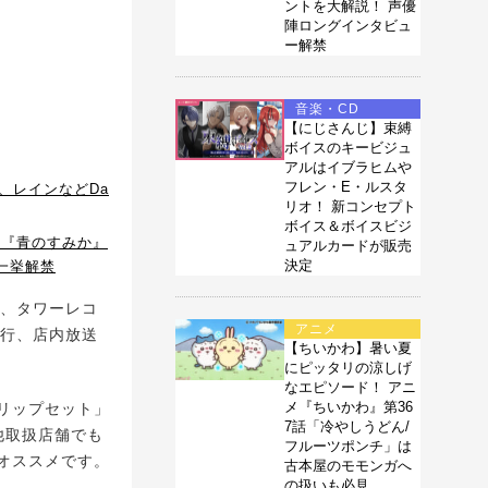
ントを大解説！ 声優
陣ロングインタビュ
ー解禁
音楽・CD
【にじさんじ】束縛
ボイスのキービジュ
アルはイブラヒムや
フレン・E・ルスタ
緑仙、レインなどDa
リオ！ 新コンセプト
ボイス＆ボイスビジ
』には『青のすみか』
ュアルカードが販売
決定
一挙解禁
ト、タワーレコ
アニメ
発行、店内放送
【ちいかわ】暑い夏
にピッタリの涼しげ
なエピソード！ アニ
メ『ちいかわ』第36
リップセット」
7話「冷やしうどん/
他取扱店舗でも
フルーツポンチ」は
オススメです。
古本屋のモモンガへ
の扱いも必見