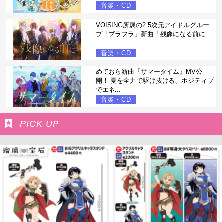
音楽・CD
VOISING所属の2.5次元アイドルグルー
プ「ブラフラ」新曲「残像になる前に...
音楽・CD
めておら新曲『サマータイム』MV公
開！ 夏を全力で駆け抜ける、ポジティブ
でエネ...
音楽・CD
PICK UP