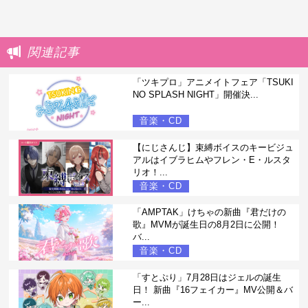
関連記事
「ツキプロ」アニメイトフェア「TSUKI
NO SPLASH NIGHT」開催決...
音楽・CD
【にじさんじ】束縛ボイスのキービジュ
アルはイブラヒムやフレン・E・ルスタ
リオ！...
音楽・CD
「AMPTAK」けちゃの新曲『君だけの
歌』MVMが誕生日の8月2日に公開！
バ...
音楽・CD
「すとぷり」7月28日はジェルの誕生
日！ 新曲『16フェイカー』MV公開＆バ
ー...