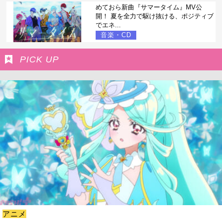
めておら新曲『サマータイム』MV公
開！ 夏を全力で駆け抜ける、ポジティブ
でエネ...
音楽・CD
PICK UP
アニメ