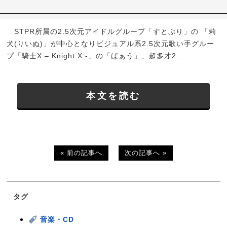
STPR所属の2.5次元アイドルグループ「すとぷり」の 「莉
犬(りいぬ)」が中心となりビジュアル系2.5次元歌い手グルー
プ「騎士X – Knight X -」の「ばぁう」、超多才2...
本文を読む
« 前の記事へ
次の記事へ »
タグ
音楽・CD