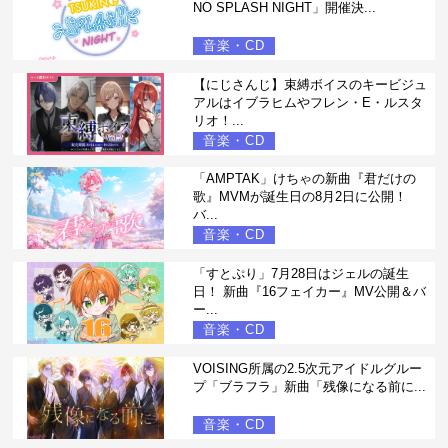
NO SPLASH NIGHT」開催決...
音楽・CD
【にじさんじ】束縛ボイスのキービジュ
アルはイブラヒムやフレン・E・ルスタ
リオ！...
音楽・CD
「AMPTAK」けちゃの新曲『君だけの
歌』MVMが誕生日の8月2日に公開！
バ...
音楽・CD
「すとぷり」7月28日はジェルの誕生
日！ 新曲『16フェイカー』MV公開＆バ
ー...
音楽・CD
VOISING所属の2.5次元アイドルグルー
プ「ブラフラ」新曲「残像になる前に...
音楽・CD