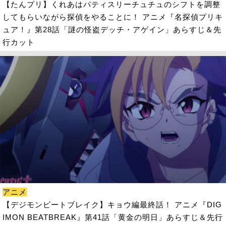
【たんプリ】くれあはパティスリーチュチュのシフトを調整
してもらいながら探偵をやることに！ アニメ『名探偵プリキ
ュア！』第28話「謎の怪盗デッチ・アゲイン」あらすじ＆先
行カット
アニメ
【デジモンビートブレイク】キョウ編最終話！ アニメ『DIG
IMON BEATBREAK』第41話「黄金の明日」あらすじ＆先行