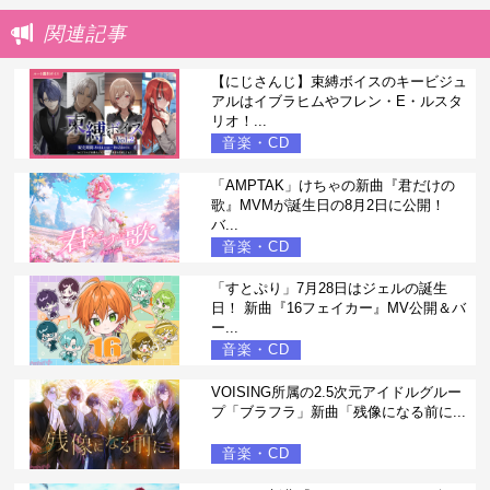
関連記事
【にじさんじ】束縛ボイスのキービジュ
アルはイブラヒムやフレン・E・ルスタ
リオ！...
音楽・CD
「AMPTAK」けちゃの新曲『君だけの
歌』MVMが誕生日の8月2日に公開！
バ...
音楽・CD
「すとぷり」7月28日はジェルの誕生
日！ 新曲『16フェイカー』MV公開＆バ
ー...
音楽・CD
VOISING所属の2.5次元アイドルグルー
プ「ブラフラ」新曲「残像になる前に...
音楽・CD