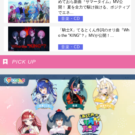
めておら新曲『サマータイム』MV公
開！ 夏を全力で駆け抜ける、ポジティブ
でエネ...
音楽・CD
「騎士X」てるとくん作詞のオリ曲『Wh
o the "KING"？』MVが公開！...
音楽・CD
PICK UP