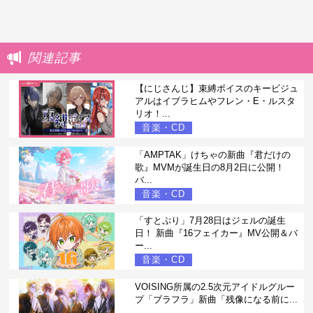
関連記事
【にじさんじ】束縛ボイスのキービジュ
アルはイブラヒムやフレン・E・ルスタ
リオ！...
音楽・CD
「AMPTAK」けちゃの新曲『君だけの
歌』MVMが誕生日の8月2日に公開！
バ...
音楽・CD
「すとぷり」7月28日はジェルの誕生
日！ 新曲『16フェイカー』MV公開＆バ
ー...
音楽・CD
VOISING所属の2.5次元アイドルグルー
プ「ブラフラ」新曲「残像になる前に...