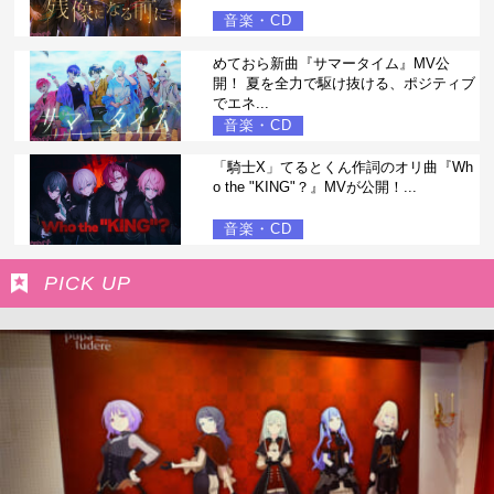
音楽・CD
めておら新曲『サマータイム』MV公
開！ 夏を全力で駆け抜ける、ポジティブ
でエネ...
音楽・CD
「騎士X」てるとくん作詞のオリ曲『Wh
o the "KING"？』MVが公開！...
音楽・CD
PICK UP