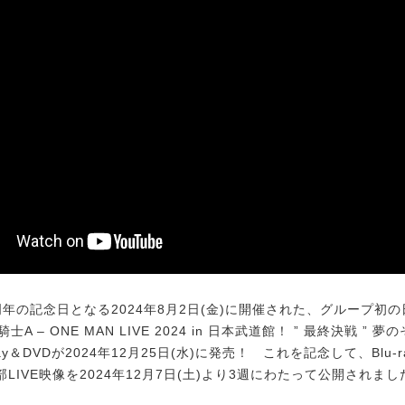
年の記念日となる2024年8月2日(金)に開催された、グループ初
 – 騎士A – ONE MAN LIVE 2024 in 日本武道館！ ” 最終決戦 ” 
ray＆DVDが2024年12月25日(水)に発売！ これを記念して、Blu-
LIVE映像を2024年12月7日(土)より3週にわたって公開されまし