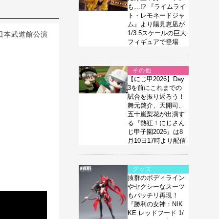
も…!? 『ライムライ
ト・レモネードジャ
ム』より陽見恵凪が
1/3.5スケールの巨大
、日本武道館公演
フィギュアで登場
その他
【にじ甲2026】Day
3を前にこれまでの
試合を振り返ろう！
舞元啓介、天開司、
五十嵐梨花が出演す
る『熱狂！にじさん
じ甲子園2026』は8
月10日17時より配信
グッズ
抜群のボディライン
やセクシーなスーツ
もバッチリ再現！
『勝利の女神：NIK
KE レッドフード 1/