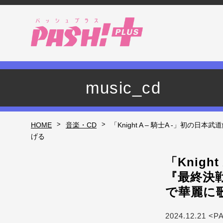
music_cd
>
>
HOME
音楽・CD
「Knight A – 騎士A -」初
げる
「Knig
『最終決戦
で華麗に
2024.12.21 <P