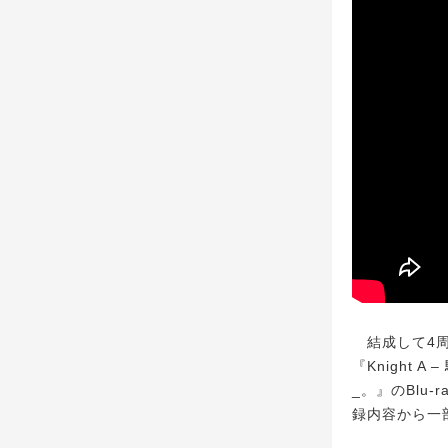
結成して4周
『Knight A
_。』のBlu-
録内容から一部