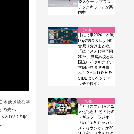
12スケール プラス
チックキット』が案
内中
その他
【にじ甲2026】本戦
Day2結果＆Day3試
合振り分けまとめ。
「にじさんじ甲子園
2026」麒麟高校と帝
国立ロイヤルナイツ
学園が勝者側決勝
へ！ 3日目LOSERS
SIDEはリベンジマ
ッチの様相に
その他
の日本武道館公演
『カリスマ』TVアニ
夢のその先へ___
メ化記念！ 初の公式
ray＆DVDの収
レギュラーラジオ
『めちゃめちゃカリ
た。
スマなラジオ』が20
26年秋より文化放送