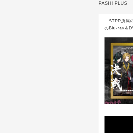
PASH! PLUS
STPR所属の
のBlu-ray