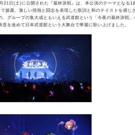
月21日(土)に公開された『最終決戦』は、本公演のテーマとなる1
して披露。激しい情熱と闘志を表現した歌詞と和のテイストを感じ
の、グループの集大成ともいえる武道館という「今夜の最終決戦」
決意を改めて日本武道館という大舞台で華麗に歌い上げました。