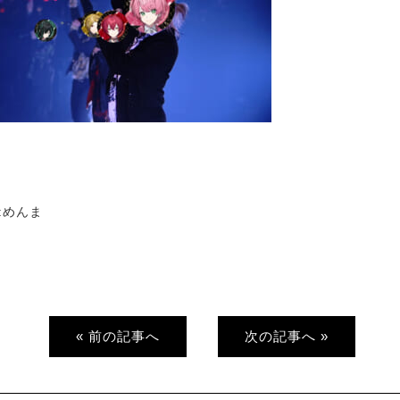
t:めんま
« 前の記事へ
次の記事へ »