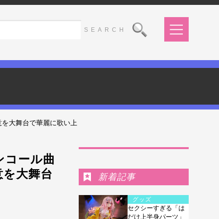
と決意を大舞台で華麗に歌い上
Ranking
アンコール曲
意を大舞台
新着記事
グッズ
セクシーすぎる「は
だけ上半身パーツ」