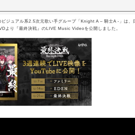
ビジュアル系2.5次元歌い手グループ「Knight A – 騎士A -」は
＆DVDより『最終決戦』のLIVE Music Videoを公開しました。