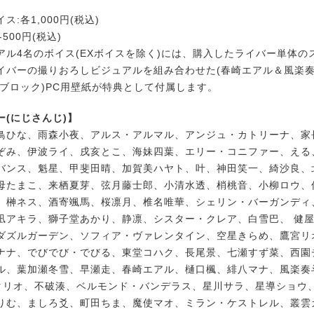
:各1,000円(税込)
500円(税込)
アル4名のボイス(EXボイスを除く)には、購入したライバー単体の
イバーの撮りおろしビジュアルを組み合わせた(春崎エアル＆風楽奏
ラブロック)PC用壁紙が特典として付属します。
ー(にじさんじ)】
鳥ひな、雨森小夜、アルス・アルマル、アンジュ・カトリーナ、家
ぞみ、伊波ライ、戌亥とこ、海妹四葉、エリー・コニファー、える
バンス、魁星、甲斐田晴、加賀美ハヤト、叶、神田笑一、綺沙良、
母たまこ、来栖夏芽、弦月藤士郎、小清水透、梢桃音、小柳ロウ、
、榊ネス、酒寄颯馬、桜凛月、椎名唯華、シェリン・バーガンディ
凪アキラ、獅子堂あかり、静凛、シスター・クレア、白雪巴、 健
ダズルガーデン、ソフィア・ヴァレンタイン、空星きらめ、鷹宮リ
ナナ、でびでび・でびる、東堂コハク、長尾景、七瀬すず菜、西園
ル、葉加瀬冬雪、早瀬走、春崎エアル、樋口楓、緋八マナ、風楽奏
タリオ、不破湊、ベルモンド・バンデラス、星川サラ、星導ショウ
りむ、ましろ爻、町田ちま、魔使マオ、ミラン・ケストレル、叢雲