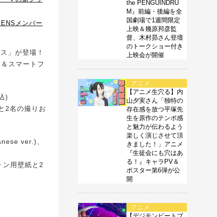
the PENGUINDRU
M』前編・後編を全
国劇場で1週間限定
ENSメンバー
上映＆幾原邦彦監
督、木村昴さん登壇
のトークショー付き
イス」が登場！
上映会が開催
C＆スマートフ
アニメ
【アニメ生穴る】内
込)
山夕実さん「独特の
と2名の撮りお
存在感を放つ平塚先
生を原作のテンポ感
と魅力が伝わるよう
楽しく演じさせて頂
ese ver.)、
きました！」アニメ
『生徒会にも穴はあ
る！』キャラPV＆
ォン用壁紙と2
ポスター第6弾が公
開
アニメ
【デジモンビートブ