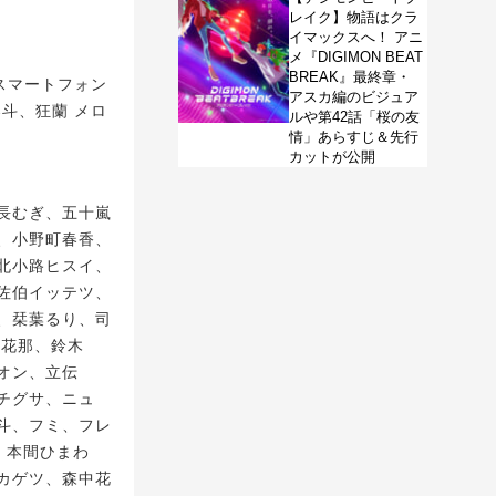
レイク】物語はクラ
イマックスへ！ アニ
メ『DIGIMON BEAT
BREAK』最終章・
スマートフォン
アスカ編のビジュア
斗、狂蘭 メロ
ルや第42話「桜の友
情」あらすじ＆先行
カットが公開
長むぎ、五十嵐
、小野町春香、
北小路ヒスイ、
佐伯イッテツ、
、栞葉るり、司
屋花那、鈴木
オン、立伝
チグサ、ニュ
斗、フミ、フレ
、本間ひまわ
カゲツ、森中花