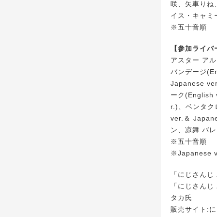
咲、矢車りね
イス・キャミ
※五十音順
【参加ライバー(N
アスター アルカ
バンデージ(Eng
Japanese 
ーク(English
r.)、ベンタクロ
ver.＆ Japa
ン、凉舞 バレンウ
※五十音順
※Japanes
「にじさんじ 
「にじさんじ
タカ氏
販売サイト:にじさ