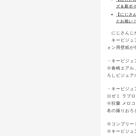
ズ＆新ボ
【にじさ
とお祝い！
にじさんじか
キービジュア
ォン用壁紙が
・キービジュアル
※春崎エアル
ろしビジュア
・キービジュアルセッ
ロゼミ ラブロック(
※狂蘭 メロ
名の撮りおろ
※コンプリー
※キービジュ