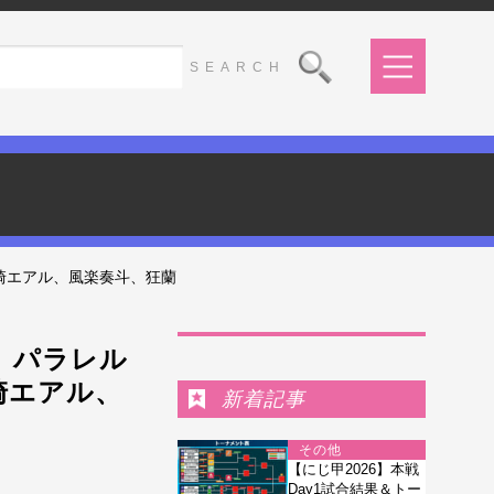
崎エアル、風楽奏斗、狂蘭
Ranking
 パラレル
崎エアル、
新着記事
その他
【にじ甲2026】本戦
Day1試合結果＆トー