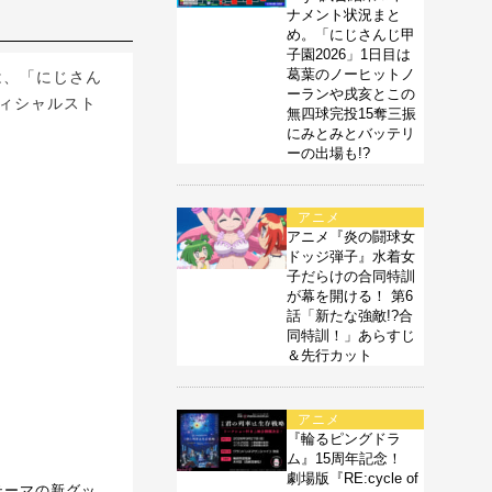
ナメント状況まと
め。「にじさんじ甲
子園2026」1日目は
葛葉のノーヒットノ
は、「にじさん
ーランや戌亥とこの
フィシャルスト
無四球完投15奪三振
にみとみとバッテリ
ーの出場も!?
アニメ
アニメ『炎の闘球女
ドッジ弾子』水着女
子だらけの合同特訓
が幕を開ける！ 第6
話「新たな強敵!?合
同特訓！」あらすじ
＆先行カット
アニメ
『輪るピングドラ
ム』15周年記念！
劇場版『RE:cycle of
テーマの新グッ