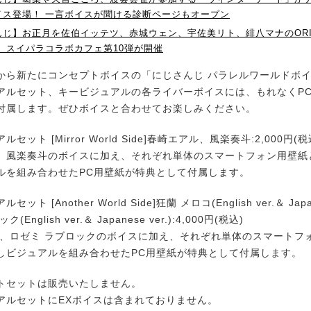
イス登場！ 一言ボイスが聞ける診断ページもオープン
んじ】お正月を佐伯イッテツ、赤城ウェン、宇佐美リト、緋八マナのORI
 スイパラコラボカフェ第10弾が開催
ら新たにコンセプトボイスの「にじさんじ パラレルワールドボ
ルセット、キービジュアルの各ライバーボイスには、もれなくP
付属します。ぜひボイスと合わせてお楽しみください。
セット [Mirror World Side]春崎エアル、風楽奏斗:2,000円(税
、風楽奏斗のボイスに加え、それぞれ単体のスマートフォン用壁紙
ルを組み合わせたPC用壁紙が特典として付属します。
ト [Another World Side]狂蘭 メロコ(English ver.＆ Japan
English ver.＆ Japanese ver.):4,000円(税込)
コ、ロゼミ ラブロックのボイスに加え、それぞれ単体のスマートフ
しビジュアルを組み合わせたPC用壁紙が特典として付属します。
トセットは販売いたしません。
アルセットにEXボイスは含まれておりません。