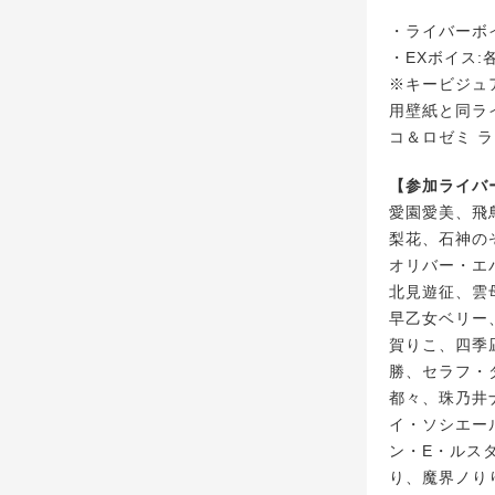
・ライバーボイス
・EXボイス:各
※キービジュ
用壁紙と同ラ
コ＆ロゼミ 
【参加ライバ
愛園愛美、飛
梨花、石神の
オリバー・エ
北見遊征、雲
早乙女ベリー
賀りこ、四季
勝、セラフ・
都々、珠乃井
イ・ソシエー
ン・E・ルス
り、魔界ノり