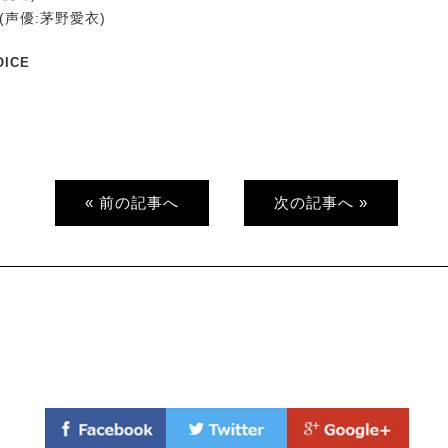
(声優:茅野愛衣)
OICE
« 前の記事へ
次の記事へ »