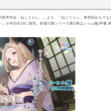
R音声作品『ねこぐらし。』より、『ねこぐらし。第壱回おもてな
』が本日8/19に発売。待望の新シリーズ第2弾はシャム猫(声優: