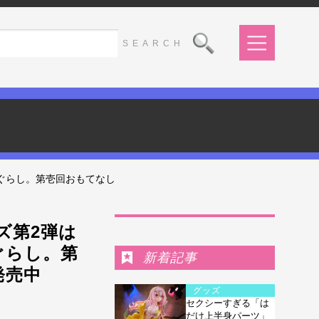
こぐらし。第壱回おもてなし
Ranking
ズ第2弾は
ぐらし。第
新着記事
発売中
グッズ
セクシーすぎる「は
だけ上半身パーツ」