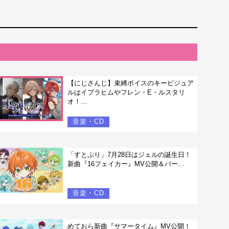
【にじさんじ】束縛ボイスのキービジュア
ルはイブラヒムやフレン・E・ルスタリ
オ！...
音楽・CD
「すとぷり」7月28日はジェルの誕生日！
新曲『16フェイカー』MV公開＆バー...
音楽・CD
めておら新曲『サマータイム』MV公開！