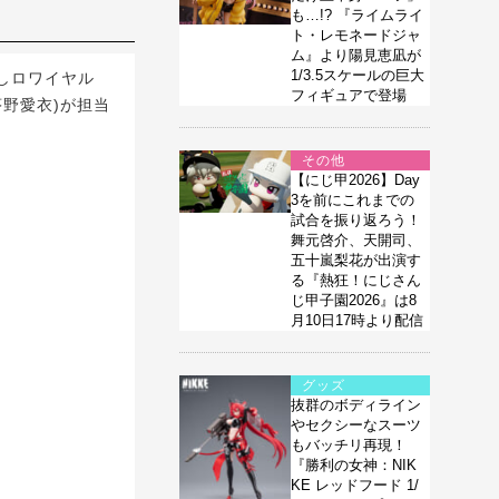
も…!? 『ライムライ
ト・レモネードジャ
ム』より陽見恵凪が
1/3.5スケールの巨大
しロワイヤル
フィギュアで登場
茅野愛衣)が担当
その他
【にじ甲2026】Day
3を前にこれまでの
試合を振り返ろう！
舞元啓介、天開司、
五十嵐梨花が出演す
る『熱狂！にじさん
じ甲子園2026』は8
月10日17時より配信
グッズ
抜群のボディライン
やセクシーなスーツ
もバッチリ再現！
『勝利の女神：NIK
KE レッドフード 1/