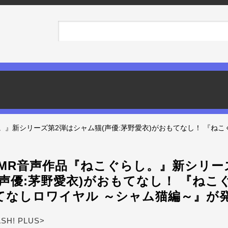
。』新シリーズ第2弾はシャム猫(声優:茅野愛衣)がおもてなし！ 『ね
SMR音声作品『ねこぐらし。』新シリー
(声優:茅野愛衣)がおもてなし！ 『ねこ
てなしロワイヤル ～シャム猫編～』が
ASH! PLUS>