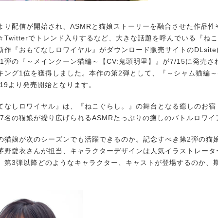
月より配信が開始され、ASMRと猫娘ストーリーを融合させた作品性
々Twitterでトレンド入りするなど、大きな話題を呼んでいる『ね
新作『おもてなしロワイヤル』がダウンロード販売サイトのDLsite
1弾の『～メインクーン猫編～【CV:鬼頭明里】』が7/15に発売
キング1位を獲得しました。本作の第2弾として、『～シャム猫編～(
/19より発売開始となります。
なしロワイヤル』は、『ねこぐらし。』の舞台となる癒しのお宿
で7名の猫娘が繰り広げられるASMRたっぷりの癒しのバトルロワイ
猫娘が次のシーズンでも活躍できるのか。記念すべき第2弾の猫
茅野愛衣さんが担当、キャラクターデザインは人気イラストレータ
、第3弾以降どのようなキャラクター、キャストが登場するのか、