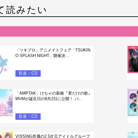
て読みたい
「ツキプロ」アニメイトフェア「TSUKIN
O SPLASH NIGHT」開催決...
音楽・CD
「AMPTAK」けちゃの新曲『君だけの歌』
MVMが誕生日の8月2日に公開！ バ...
音楽・CD
VOISING所属の2.5次元アイドルグループ