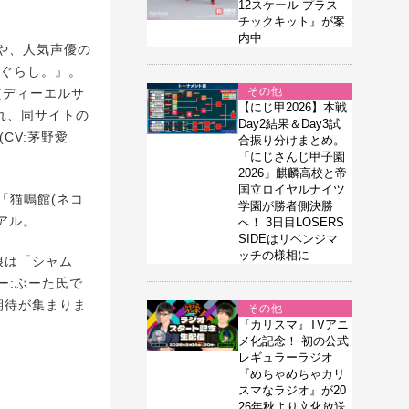
12スケール プラス
チックキット』が案
内中
や、人気声優の
こぐらし。』。
その他
(ディーエルサ
【にじ甲2026】本戦
され、同サイトの
Day2結果＆Day3試
CV:茅野愛
合振り分けまとめ。
「にじさんじ甲子園
2026」麒麟高校と帝
国立ロイヤルナイツ
「猫鳴館(ネコ
学園が勝者側決勝
アル。
へ！ 3日目LOSERS
SIDEはリベンジマ
ッチの様相に
娘は「シャム
ー:ぶーた氏で
期待が集まりま
その他
『カリスマ』TVアニ
メ化記念！ 初の公式
レギュラーラジオ
『めちゃめちゃカリ
スマなラジオ』が20
26年秋より文化放送