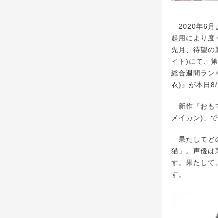
2020年6
起用により度
先月、待望の
イト)にて、第
総合週間ラン
衣)』が本日8
新作『おもて
メイカン)」
果たしてどの
猫」。声優は
す。果たして
す。