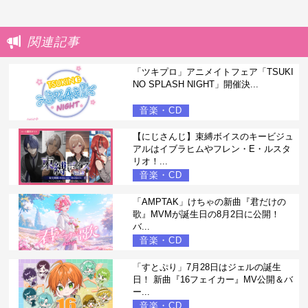
関連記事
「ツキプロ」アニメイトフェア「TSUKI
NO SPLASH NIGHT」開催決...
音楽・CD
【にじさんじ】束縛ボイスのキービジュ
アルはイブラヒムやフレン・E・ルスタ
リオ！...
音楽・CD
「AMPTAK」けちゃの新曲『君だけの
歌』MVMが誕生日の8月2日に公開！
バ...
音楽・CD
「すとぷり」7月28日はジェルの誕生
日！ 新曲『16フェイカー』MV公開＆バ
ー...
音楽・CD