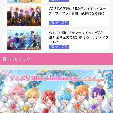
VOISING所属の2.5次元アイドルグルー
プ「ブラフラ」新曲「残像になる前に...
音楽・CD
めておら新曲『サマータイム』MV公
開！ 夏を全力で駆け抜ける、ポジティブ
でエネ...
音楽・CD
PICK UP