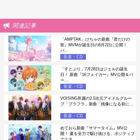
関連記事
「AMPTAK」けちゃの新曲『君だけの
歌』MVMが誕生日の8月2日に公開！
バ...
音楽・CD
「すとぷり」7月28日はジェルの誕生
日！ 新曲『16フェイカー』MV公開＆バ
ー...
音楽・CD
VOISING所属の2.5次元アイドルグルー
プ「ブラフラ」新曲「残像になる前に...
音楽・CD
めておら新曲『サマータイム』MV公
開！ 夏を全力で駆け抜ける、ポジティブ
でエネ...