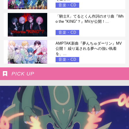
音楽・CD
「騎士X」てるとくん作詞のオリ曲『Wh
o the "KING"？』MVが公開！...
音楽・CD
AMPTAK新曲『夢んちゅダーリン』MV
公開！ 繰り返される夢への強い執着
を、...
音楽・CD
PICK UP