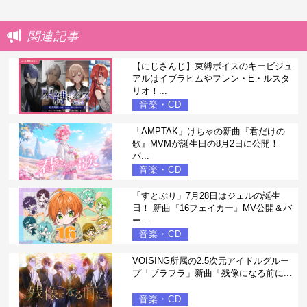
関連記事
【にじさんじ】束縛ボイスのキービジュ
アルはイブラヒムやフレン・E・ルスタ
リオ！...
音楽・CD
「AMPTAK」けちゃの新曲『君だけの
歌』MVMが誕生日の8月2日に公開！
バ...
音楽・CD
「すとぷり」7月28日はジェルの誕生
日！ 新曲『16フェイカー』MV公開＆バ
ー...
音楽・CD
VOISING所属の2.5次元アイドルグルー
プ「ブラフラ」新曲「残像になる前に...
音楽・CD