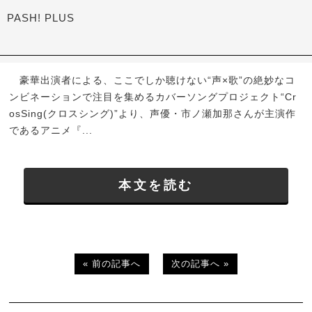
PASH! PLUS
豪華出演者による、ここでしか聴けない“声×歌”の絶妙なコ
ンビネーションで注目を集めるカバーソングプロジェクト“Cr
osSing(クロスシング)”より、声優・市ノ瀬加那さんが主演作
であるアニメ『...
本文を読む
« 前の記事へ
次の記事へ »