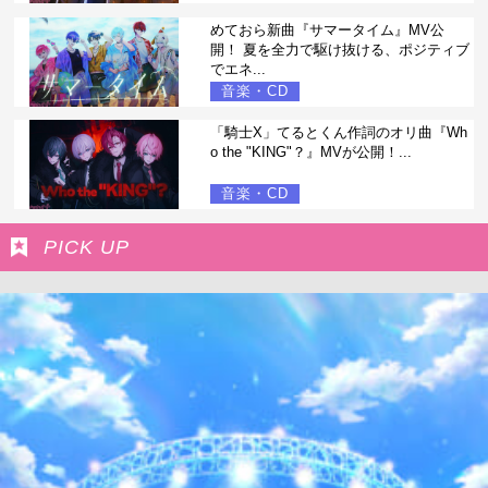
めておら新曲『サマータイム』MV公
開！ 夏を全力で駆け抜ける、ポジティブ
でエネ...
音楽・CD
「騎士X」てるとくん作詞のオリ曲『Wh
o the "KING"？』MVが公開！...
音楽・CD
PICK UP