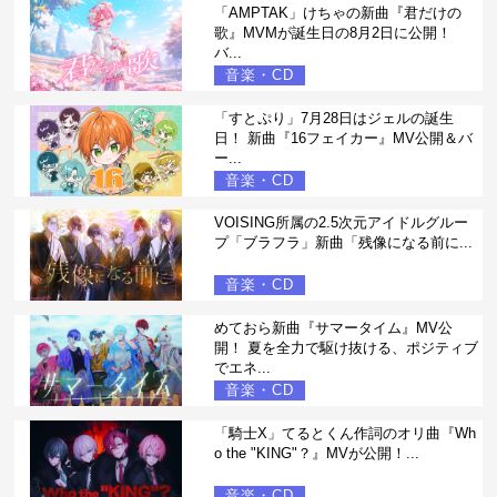
「AMPTAK」けちゃの新曲『君だけの
歌』MVMが誕生日の8月2日に公開！
バ...
音楽・CD
「すとぷり」7月28日はジェルの誕生
日！ 新曲『16フェイカー』MV公開＆バ
ー...
音楽・CD
VOISING所属の2.5次元アイドルグルー
プ「ブラフラ」新曲「残像になる前に...
音楽・CD
めておら新曲『サマータイム』MV公
開！ 夏を全力で駆け抜ける、ポジティブ
でエネ...
音楽・CD
「騎士X」てるとくん作詞のオリ曲『Wh
o the "KING"？』MVが公開！...
音楽・CD