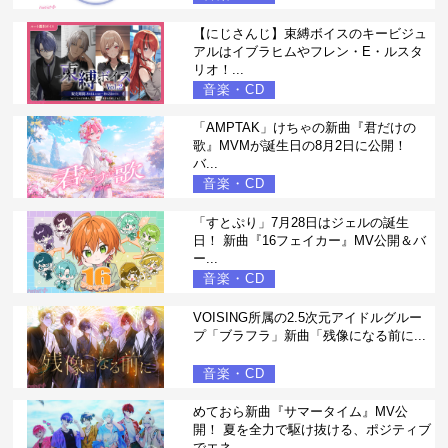
【にじさんじ】束縛ボイスのキービジュ
アルはイブラヒムやフレン・E・ルスタ
リオ！...
音楽・CD
「AMPTAK」けちゃの新曲『君だけの
歌』MVMが誕生日の8月2日に公開！
バ...
音楽・CD
「すとぷり」7月28日はジェルの誕生
日！ 新曲『16フェイカー』MV公開＆バ
ー...
音楽・CD
VOISING所属の2.5次元アイドルグルー
プ「ブラフラ」新曲「残像になる前に...
音楽・CD
めておら新曲『サマータイム』MV公
開！ 夏を全力で駆け抜ける、ポジティブ
でエネ...