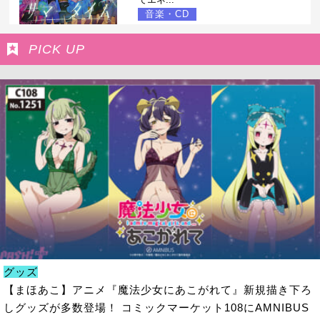
音楽・CD
PICK UP
グッズ
【まほあこ】アニメ『魔法少女にあこがれて』新規描き下ろ
しグッズが多数登場！ コミックマーケット108にAMNIBUS