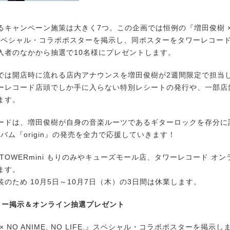
ャンペーン施策は大きく7つ。この企画では恒例の『増田俊樹 × NO
.』スペシャル・コラボポスターを掲示し、同ポスターをタワーレコー
入者のなかから抽選で10名様にプレゼントします。
は開店時に流れる店内アナウンスを増田俊樹が2週間限定で担当
ーレコード店頭でしか手に入らない特別レシートの発行や、一部店
ます。
ドは、増田俊樹が自身の音楽ルーツであるギターロックを存分に
アルバム『origin』の発売を全力で応援していきます！
TOWERmini もりのみやキューズモール店、タワーレコード オ
ます。
のため 10月5日～10月7日（木）の3日間は休業します。
ター掲示＆オンライン抽選プレゼント
 NO ANIME, NO LIFE.』スペシャル・コラボポスターを掲示し