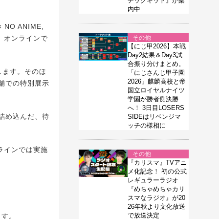
チックキット』が案
内中
 ANIME,
ド オンラインで
その他
【にじ甲2026】本戦
Day2結果＆Day3試
合振り分けまとめ。
します。そのほ
「にじさんじ甲子園
2026」麒麟高校と帝
舗での特別展示
国立ロイヤルナイツ
学園が勝者側決勝
へ！ 3日目LOSERS
詰め込んだ、待
SIDEはリベンジマ
ッチの様相に
ンラインでは実施
その他
『カリスマ』TVアニ
メ化記念！ 初の公式
レギュラーラジオ
『めちゃめちゃカリ
スマなラジオ』が20
26年秋より文化放送
で放送決定
ます。