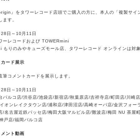
rigin』をタワーレコード店頭でご購入の方に、本人の「複製サイ
します。
28日～10月11日
ーレコードおよび TOWERmini
ini もりのみやキューズモール店、タワーレコード オンラインは対
トカード展示
筆コメントカードを展示します。
28日～10月11日
パルコ店/渋谷店/池袋店/新宿店/秋葉原店/吉祥寺店/町田店/川崎店
イオンレイクタウン店/浦和店/津田沼店/高崎オーパ店/金沢フォーラ
/名古屋近鉄パッセ店/梅田大阪マルビル店/難波店/梅田 NU 茶屋町
店/神戸店/福岡パルコ店
コメント動画