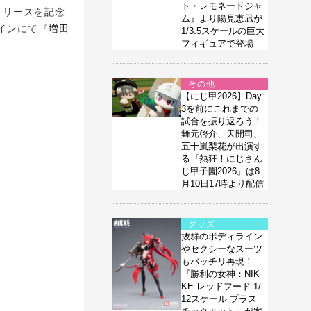
ト・レモネードジャ
リリースを記念
ム』より陽見恵凪が
ラインにて
『増田
1/3.5スケールの巨大
フィギュアで登場
。
その他
【にじ甲2026】Day
3を前にこれまでの
試合を振り返ろう！
舞元啓介、天開司、
五十嵐梨花が出演す
る『熱狂！にじさん
じ甲子園2026』は8
月10日17時より配信
グッズ
抜群のボディライン
やセクシーなスーツ
もバッチリ再現！
『勝利の女神：NIK
KE レッドフード 1/
12スケール プラス