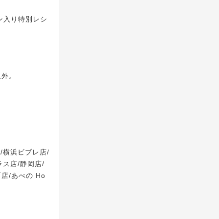
ン入り特別レシ
象外。
/横浜ビブレ店/
ス店/静岡店/
店/あべの Ho