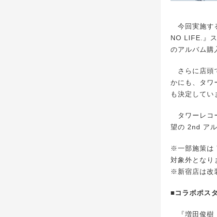
今回実施するキ
NO LIFE
のアルバム購
さらに店頭で
かにも、タワ
も決定してい
タワーレコー
望の 2nd 
※一部施策は 
対象外となり
※新宿店は改装
■コラボポス
『増田俊樹 ×