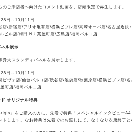
のご来店者へ向けたコメント動画を、店頭限定で再生します。
28日～10月11日
店/新宿店/アリオ亀有店/横浜ビブレ店/高崎オーパ店/名古屋近鉄
ルビル店/梅田 NU 茶屋町店/広島店/福岡パルコ店
パネル展示
身大スタンディパネルを展示します。
28日～10月11日
幌ピヴォ店/仙台パルコ店/渋谷店/池袋店/秋葉原店/横浜ビブレ店/
 茶屋町店/福岡パルコ店
ード オリジナル特典
rigin』をご購入の方に、先着で特典「スペシャルインタビューA4
ントします。なお特典は先着でのお渡しにて、なくなり次第終了と