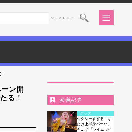
る！
Ranking
ンペーン開
当たる！
新着記事
グッズ
セクシーすぎる「は
だけ上半身パーツ」
も…!? 『ライムライ