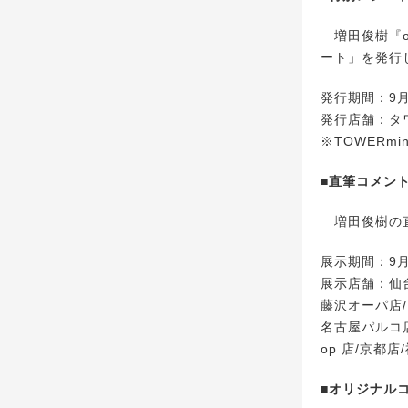
増田俊樹『o
ート」を発行
発行期間：9月
発行店舗：タワ
※TOWERm
■直筆コメン
増田俊樹の直
展示期間：9月
展示店舗：仙台
藤沢オーパ店/
名古屋パルコ店
op 店/京都
■オリジナル