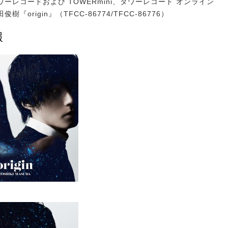
ーレコードおよび TOWERmini、タワーレコード オンライン
樹『origin』（TFCC-86774/TFCC-86776）
報