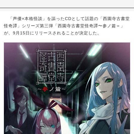
「声優×本格怪談」を謳ったCDとして話題の「西園寺古書堂
怪奇譚」シリーズ第三弾「西園寺古書堂怪奇譚〜参ノ篇＝」
が、9月15日にリリースされることが決定した。