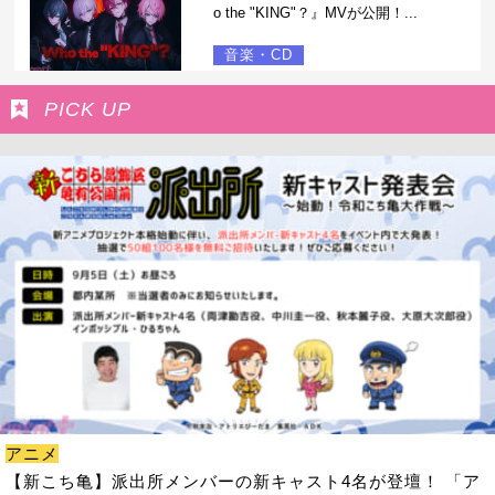
o the "KING"？』MVが公開！...
音楽・CD
PICK UP
アニメ
【新こち亀】派出所メンバーの新キャスト4名が登壇！ 「ア