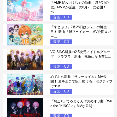
「AMPTAK」けちゃの新曲『君だけの
歌』MVMが誕生日の8月2日に公開！
バ...
音楽・CD
「すとぷり」7月28日はジェルの誕生
日！ 新曲『16フェイカー』MV公開＆バ
ー...
音楽・CD
VOISING所属の2.5次元アイドルグルー
プ「ブラフラ」新曲「残像になる前に...
音楽・CD
めておら新曲『サマータイム』MV公
開！ 夏を全力で駆け抜ける、ポジティブ
でエネ...
音楽・CD
「騎士X」てるとくん作詞のオリ曲『Wh
o the "KING"？』MVが公開！...
音楽・CD