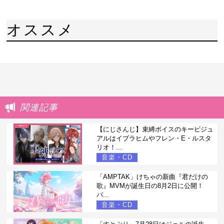
オススメ
関連記事
【にじさんじ】束縛ボイスのキービジュ
アルはイブラヒムやフレン・E・ルスタ
リオ！...
音楽・CD
「AMPTAK」けちゃの新曲『君だけの
歌』MVMが誕生日の8月2日に公開！
バ...
音楽・CD