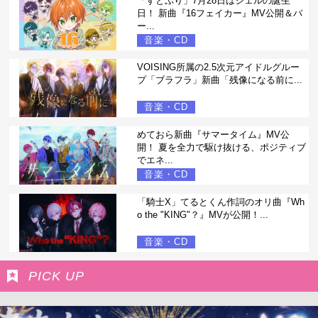
「すとぷり」7月28日はジェルの誕生
日！ 新曲『16フェイカー』MV公開＆バ
ー...
音楽・CD
VOISING所属の2.5次元アイドルグルー
プ「ブラフラ」新曲「残像になる前に...
音楽・CD
めておら新曲『サマータイム』MV公
開！ 夏を全力で駆け抜ける、ポジティブ
でエネ...
音楽・CD
「騎士X」てるとくん作詞のオリ曲『Wh
o the "KING"？』MVが公開！...
音楽・CD
PICK UP