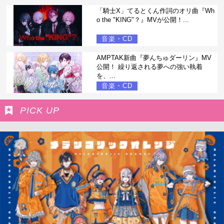
「騎士X」てるとくん作詞のオリ曲『Wh
o the "KING"？』MVが公開！...
音楽・CD
AMPTAK新曲『夢んちゅダーリン』MV
公開！ 繰り返される夢への強い執着
を、...
音楽・CD
PICK UP