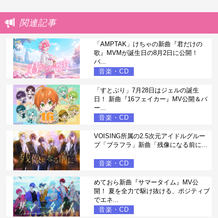
関連記事
「AMPTAK」けちゃの新曲『君だけの
歌』MVMが誕生日の8月2日に公開！
バ...
音楽・CD
「すとぷり」7月28日はジェルの誕生
日！ 新曲『16フェイカー』MV公開＆バ
ー...
音楽・CD
VOISING所属の2.5次元アイドルグルー
プ「ブラフラ」新曲「残像になる前に...
音楽・CD
めておら新曲『サマータイム』MV公
開！ 夏を全力で駆け抜ける、ポジティブ
でエネ...
音楽・CD