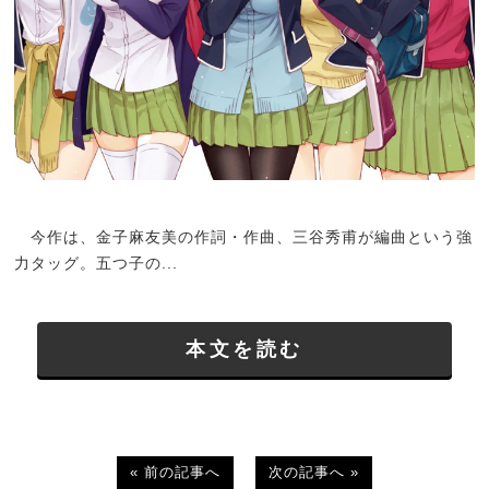
今作は、金子麻友美の作詞・作曲、三谷秀甫が編曲という強
力タッグ。五つ子の...
本文を読む
« 前の記事へ
次の記事へ »