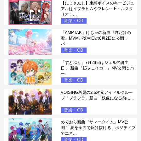
【にじさんじ】束縛ボイスのキービジュ
アルはイブラヒムやフレン・E・ルスタ
リオ！...
音楽・CD
「AMPTAK」けちゃの新曲『君だけの
歌』MVMが誕生日の8月2日に公開！
バ...
音楽・CD
「すとぷり」7月28日はジェルの誕生
日！ 新曲『16フェイカー』MV公開＆バ
ー...
音楽・CD
VOISING所属の2.5次元アイドルグルー
プ「ブラフラ」新曲「残像になる前に...
音楽・CD
めておら新曲『サマータイム』MV公
開！ 夏を全力で駆け抜ける、ポジティブ
でエネ...
音楽・CD