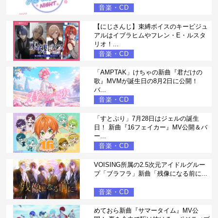
音楽・CD
【にじさんじ】束縛ボイスのキービジュ
アルはイブラヒムやフレン・E・ルスタ
リオ！...
音楽・CD
「AMPTAK」けちゃの新曲『君だけの
歌』MVMが誕生日の8月2日に公開！
バ...
音楽・CD
「すとぷり」7月28日はジェルの誕生
日！ 新曲『16フェイカー』MV公開＆バ
ー...
音楽・CD
VOISING所属の2.5次元アイドルグルー
プ「ブラフラ」新曲「残像になる前に...
音楽・CD
めておら新曲『サマータイム』MV公