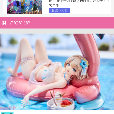
開！ 夏を全力で駆け抜ける、ポジティブ
でエネ...
音楽・CD
PICK UP