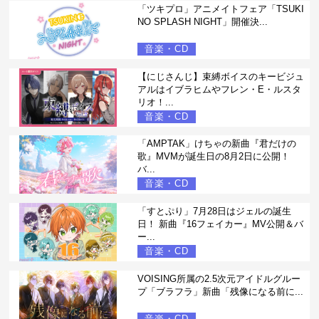
「ツキプロ」アニメイトフェア「TSUKI
NO SPLASH NIGHT」開催決...
音楽・CD
【にじさんじ】束縛ボイスのキービジュ
アルはイブラヒムやフレン・E・ルスタ
リオ！...
音楽・CD
「AMPTAK」けちゃの新曲『君だけの
歌』MVMが誕生日の8月2日に公開！
バ...
音楽・CD
「すとぷり」7月28日はジェルの誕生
日！ 新曲『16フェイカー』MV公開＆バ
ー...
音楽・CD
VOISING所属の2.5次元アイドルグルー
プ「ブラフラ」新曲「残像になる前に...
音楽・CD