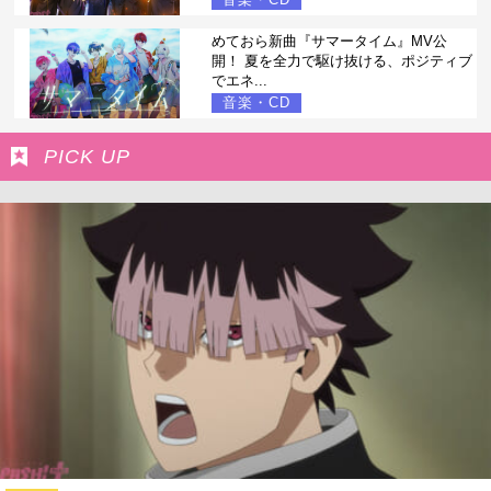
めておら新曲『サマータイム』MV公
開！ 夏を全力で駆け抜ける、ポジティブ
でエネ...
音楽・CD
PICK UP