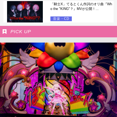
「騎士X」てるとくん作詞のオリ曲『Wh
o the "KING"？』MVが公開！...
音楽・CD
PICK UP