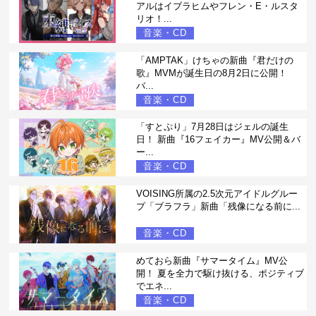
アルはイブラヒムやフレン・E・ルスタ
リオ！...
音楽・CD
「AMPTAK」けちゃの新曲『君だけの
歌』MVMが誕生日の8月2日に公開！
バ...
音楽・CD
「すとぷり」7月28日はジェルの誕生
日！ 新曲『16フェイカー』MV公開＆バ
ー...
音楽・CD
VOISING所属の2.5次元アイドルグルー
プ「ブラフラ」新曲「残像になる前に...
音楽・CD
めておら新曲『サマータイム』MV公
開！ 夏を全力で駆け抜ける、ポジティブ
でエネ...
音楽・CD