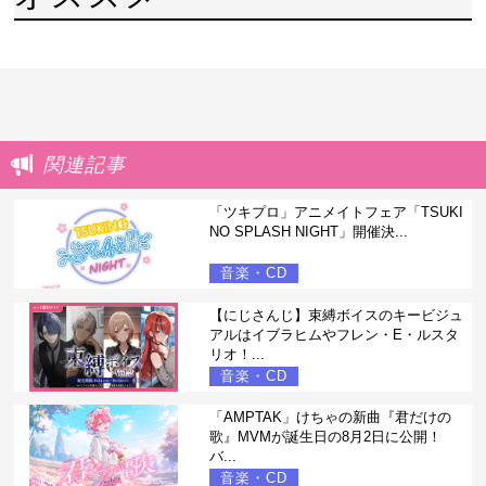
関連記事
「ツキプロ」アニメイトフェア「TSUKI
NO SPLASH NIGHT」開催決...
音楽・CD
【にじさんじ】束縛ボイスのキービジュ
アルはイブラヒムやフレン・E・ルスタ
リオ！...
音楽・CD
「AMPTAK」けちゃの新曲『君だけの
歌』MVMが誕生日の8月2日に公開！
バ...
音楽・CD