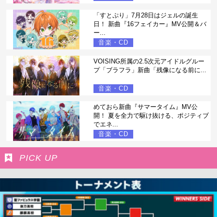
「すとぷり」7月28日はジェルの誕生
日！ 新曲『16フェイカー』MV公開＆バ
ー...
音楽・CD
VOISING所属の2.5次元アイドルグルー
プ「ブラフラ」新曲「残像になる前に...
音楽・CD
めておら新曲『サマータイム』MV公
開！ 夏を全力で駆け抜ける、ポジティブ
でエネ...
音楽・CD
PICK UP