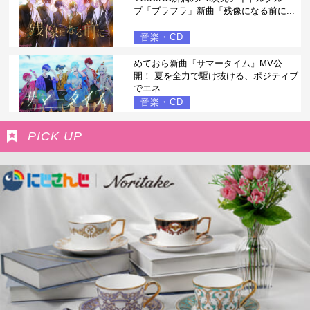
プ「ブラフラ」新曲「残像になる前に...
音楽・CD
めておら新曲『サマータイム』MV公
開！ 夏を全力で駆け抜ける、ポジティブ
でエネ...
音楽・CD
PICK UP