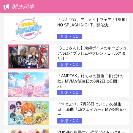
関連記事
「ツキプロ」アニメイトフェア「TSUKI
NO SPLASH NIGHT」開催決...
音楽・CD
【にじさんじ】束縛ボイスのキービジュ
アルはイブラヒムやフレン・E・ルスタ
リオ！...
音楽・CD
「AMPTAK」けちゃの新曲『君だけの
歌』MVMが誕生日の8月2日に公開！
バ...
音楽・CD
「すとぷり」7月28日はジェルの誕生
日！ 新曲『16フェイカー』MV公開＆バ
ー...
音楽・CD
VOISING所属の2.5次元アイドルグルー