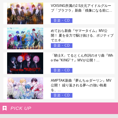
VOISING所属の2.5次元アイドルグルー
プ「ブラフラ」新曲「残像になる前に...
音楽・CD
めておら新曲『サマータイム』MV公
開！ 夏を全力で駆け抜ける、ポジティブ
でエネ...
音楽・CD
「騎士X」てるとくん作詞のオリ曲『Wh
o the "KING"？』MVが公開！...
音楽・CD
AMPTAK新曲『夢んちゅダーリン』MV
公開！ 繰り返される夢への強い執着
を、...
音楽・CD
PICK UP