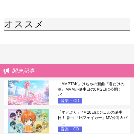
オススメ
関連記事
「AMPTAK」けちゃの新曲『君だけの
歌』MVMが誕生日の8月2日に公開！
バ...
音楽・CD
「すとぷり」7月28日はジェルの誕生
日！ 新曲『16フェイカー』MV公開＆バ
ー...
音楽・CD