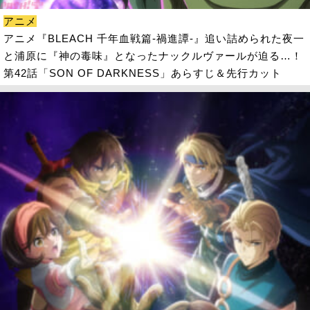
アニメ
アニメ『BLEACH 千年血戦篇-禍進譚-』追い詰められた夜一
と浦原に『神の毒味』となったナックルヴァールが迫る…！
第42話「SON OF DARKNESS」あらすじ＆先行カット