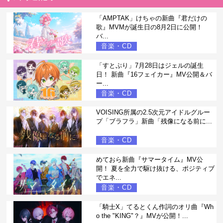
「AMPTAK」けちゃの新曲『君だけの
歌』MVMが誕生日の8月2日に公開！
バ...
音楽・CD
「すとぷり」7月28日はジェルの誕生
日！ 新曲『16フェイカー』MV公開＆バ
ー...
音楽・CD
VOISING所属の2.5次元アイドルグルー
プ「ブラフラ」新曲「残像になる前に...
音楽・CD
めておら新曲『サマータイム』MV公
開！ 夏を全力で駆け抜ける、ポジティブ
でエネ...
音楽・CD
「騎士X」てるとくん作詞のオリ曲『Wh
o the "KING"？』MVが公開！...