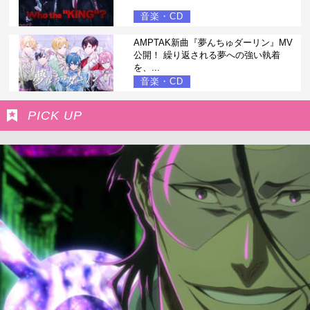
音楽・CD
AMPTAK新曲『夢んちゅダーリン』MV
公開！ 繰り返される夢への強い執着
を、...
音楽・CD
PICK UP