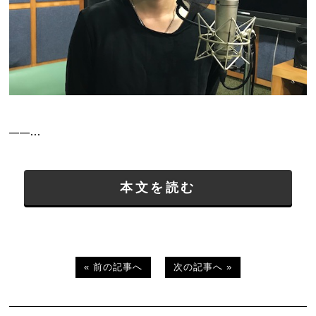
――...
本文を読む
« 前の記事へ
次の記事へ »