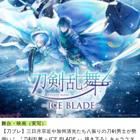
舞台・映画（実写）
【刀ブレ】三日月宗近や加州清光たち八振りの刀剣男士が勢
揃い！ 『刀剣乱舞 – ICE BLADE -』描き下ろしキャラクタ