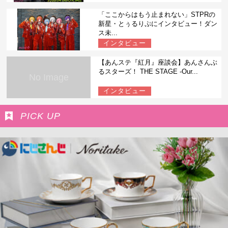
「ここからはもう止まれない」STPRの
新星・とぅるりぷにインタビュー！ダン
ス未...
インタビュー
【あんステ『紅月』座談会】あんさんぶ
るスターズ！ THE STAGE -Our...
No Image
インタビュー
PICK UP