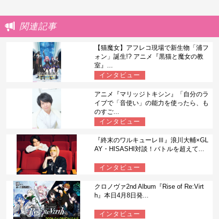
関連記事
【猫魔女】アフレコ現場で新生物「浦フ
ォン」誕生!? アニメ『黒猫と魔女の教
室』...
インタビュー
アニメ『マリッジトキシン』「自分のラ
イブで「音使い」の能力を使ったら、も
のすご...
インタビュー
『終末のワルキューレⅢ』浪川大輔×GL
AY・HISASHI対談！バトルを超えて...
インタビュー
クロノヴァ2nd Album『Rise of Re:Virt
h』本日4月8日発...
インタビュー