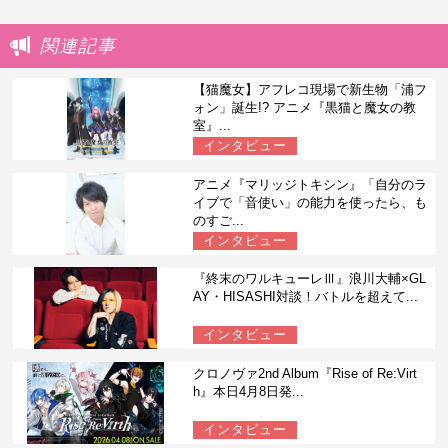
関連記事
【猫魔女】アフレコ現場で新生物「浦フ
ォン」誕生!? アニメ『黒猫と魔女の教
室』...
インタビュー
アニメ『マリッジトキシン』「自分のラ
イブで「音使い」の能力を使ったら、も
のすご...
インタビュー
『終末のワルキューレⅢ』浪川大輔×GL
AY・HISASHI対談！バトルを超えて...
インタビュー
クロノヴァ2nd Album『Rise of Re:Virt
h』本日4月8日発...
インタビュー