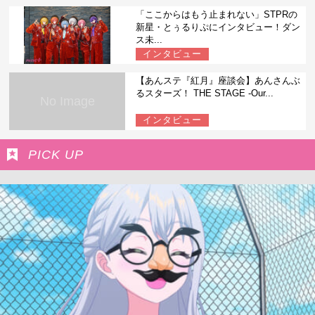
「ここからはもう止まれない」STPRの
新星・とぅるりぷにインタビュー！ダン
ス未...
インタビュー
【あんステ『紅月』座談会】あんさんぶ
るスターズ！ THE STAGE -Our...
No Image
インタビュー
PICK UP