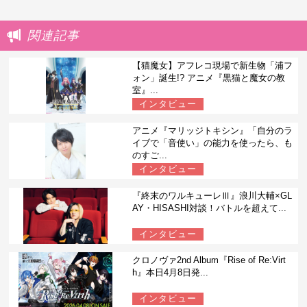
関連記事
【猫魔女】アフレコ現場で新生物「浦フ
ォン」誕生!? アニメ『黒猫と魔女の教
室』...
インタビュー
アニメ『マリッジトキシン』「自分のラ
イブで「音使い」の能力を使ったら、も
のすご...
インタビュー
『終末のワルキューレⅢ』浪川大輔×GL
AY・HISASHI対談！バトルを超えて...
インタビュー
クロノヴァ2nd Album『Rise of Re:Virt
h』本日4月8日発...
インタビュー