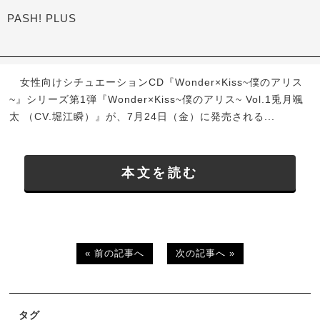
PASH! PLUS
女性向けシチュエーションCD『Wonder×Kiss~僕のアリス
~』シリーズ第1弾『Wonder×Kiss~僕のアリス~ Vol.1兎月颯
太 （CV.堀江瞬）』が、7月24日（金）に発売される...
本文を読む
« 前の記事へ
次の記事へ »
タグ