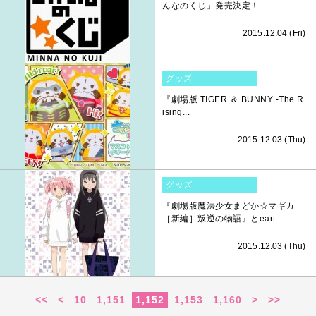
んなのくじ」発売決定！
2015.12.04 (Fri)
グッズ
『劇場版 TIGER ＆ BUNNY -The R
ising...
2015.12.03 (Thu)
グッズ
『劇場版魔法少女まどか☆マギカ
［新編］叛逆の物語』とeart...
2015.12.03 (Thu)
<<
<
10
1,151
1,152
1,153
1,160
>
>>