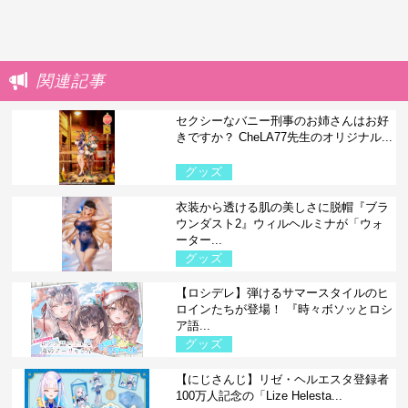
関連記事
セクシーなバニー刑事のお姉さんはお好
きですか？ CheLA77先生のオリジナル...
グッズ
衣装から透ける肌の美しさに脱帽『ブラ
ウンダスト2』ウィルヘルミナが「ウォ
ーター...
グッズ
【ロシデレ】弾けるサマースタイルのヒ
ロインたちが登場！ 『時々ボソッとロシ
ア語...
グッズ
【にじさんじ】リゼ・ヘルエスタ登録者
100万人記念の「Lize Helesta...