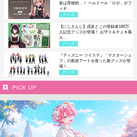
姿は背徳的…！ ベルドール「ロゼ」がフ
ィギ...
グッズ
【にじさんじ】戌亥とこの登録者100万
人記念グッズが登場！ お守り＆チェキ風
カ...
グッズ
『ディズニー ツイステ』「マスターシェ
フ」の新規アートを使った新グッズが登
場！...
グッズ
PICK UP