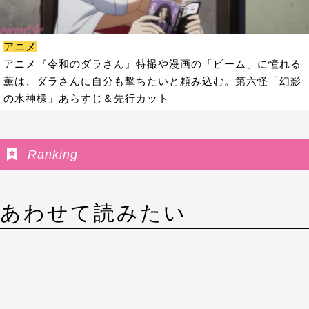
アニメ
アニメ『令和のダラさん』特撮や漫画の「ビーム」に憧れる
薫は、ダラさんに自分も撃ちたいと頼み込む。第六怪「幻影
の水神様」あらすじ＆先行カット
Ranking
あわせて読みたい