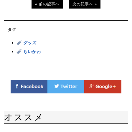
« 前の記事へ
次の記事へ »
タグ
グッズ
ちいかわ
オススメ