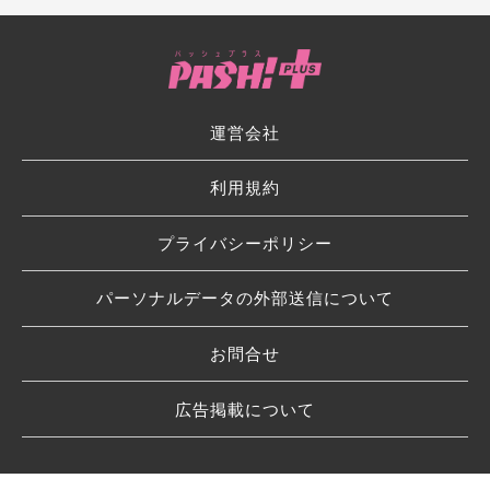
運営会社
利用規約
プライバシーポリシー
パーソナルデータの外部送信について
お問合せ
広告掲載について