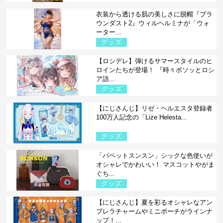
衣装から透ける肌の美しさに脱帽『ブラ
ウンダスト2』ウィルヘルミナが「ウォ
ーター...
グッズ
【ロシデレ】弾けるサマースタイルのヒ
ロインたちが登場！ 『時々ボソッとロシ
ア語...
グッズ
【にじさんじ】リゼ・ヘルエスタ登録者
100万人記念の「Lize Helesta...
グッズ
「パペットスンスン」シックな色使いが
オシャレでかわいい！ マスコットやがま
ぐち...
グッズ
【にじさんじ】夏を彩るオシャレなアン
ブレラチャームやミニポーチがラインナ
ップ！...