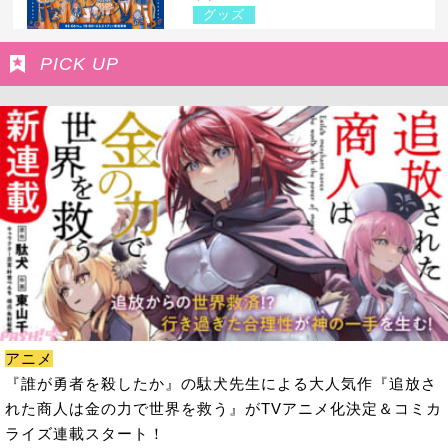
グッズ
PICK UP
アニメ
『誰が勇者を殺したか』の駄犬先生による大人気作『追放さ
れた商人は金の力で世界を救う』がTVアニメ化決定＆コミカ
ライズ連載スタート！