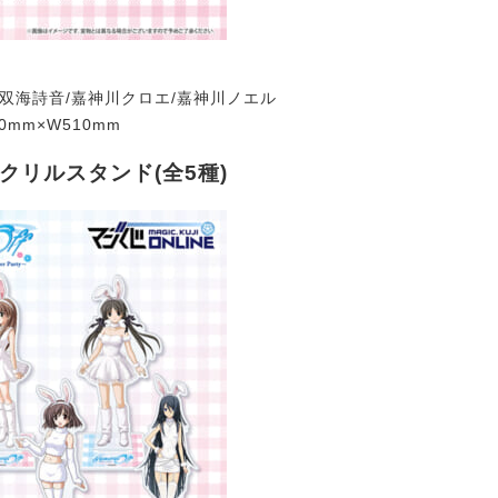
:双海詩音/嘉神川クロエ/嘉神川ノエル
0mm×W510mm
クリルスタンド(全5種)