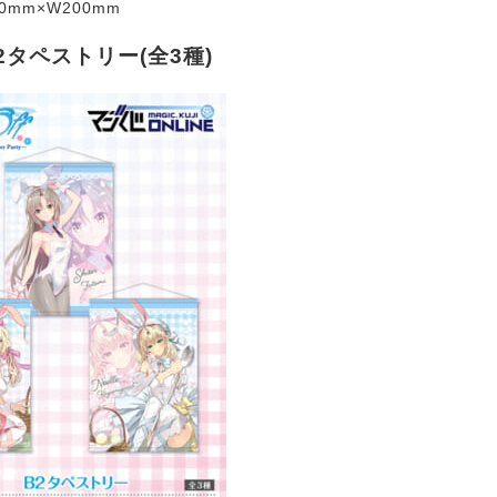
0mm×W200mm
2タペストリー(全3種)