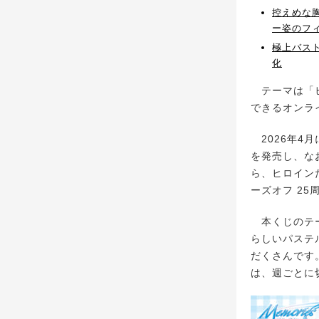
控えめな胸
ー姿のフ
極上バスト
化
テーマは「ヒ
できるオンラ
2026年4月に
を発売し、な
ら、ヒロイン
ーズオフ 25周
本くじのテー
らしいパステ
だくさんです
は、週ごとに