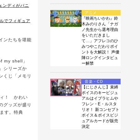
ウェンディがバニ
アニメ
『映画ちいかわ』鈴
イルでフィギュア
木みのりさん「ナガ
ノ先生から選考理由
をいただきまし
インたちを堪能
て…」アフレコのひ
みつやこだわりポイ
ントを大解説！ 声優
陣ロングインタビュ
y shell」
ー解禁
」シリーズか
ンくじ「メモリ
音楽・CD
【にじさんじ】束縛
ボイスのキービジュ
ィ！ かわい
アルはイブラヒムや
フレン・E・ルスタ
のグッズが盛り
リオ！ 新コンセプト
します。特典
ボイス＆ボイスビジ
ュアルカードが販売
決定