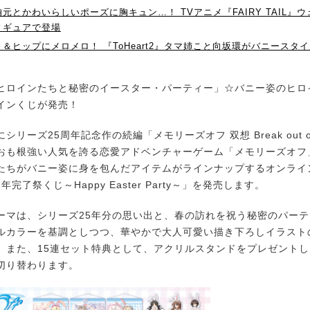
元とかわいらしいポーズに胸キュン…！ TVアニメ『FAIRY TAIL』
ィギュアで登場
＆ヒップにメロメロ！ 『ToHeart2』タマ姉こと向坂環がバニースタ
ロインたちと秘密のイースター・パーティー」☆バニー姿のヒロ
インくじが発売！
シリーズ25周年記念作の続編「メモリーズオフ 双想 Break out of m
おも根強い人気を誇る恋愛アドベンチャーゲーム「メモリーズオフ
たちがバニー姿に身を包んだアイテムがラインナップするオンライ
年完了祭くじ～Happy Easter Party～」を発売します。
マは、シリーズ25年分の思い出と、春の訪れを祝う秘密のパーテ
ルカラーを基調としつつ、華やかで大人可愛い描き下ろしイラスト
。また、15連セット特典として、アクリルスタンドをプレゼント
切り替わります。