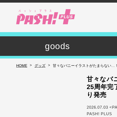
goods
>
>
HOME
グッズ
甘々なバニーイラストがたまらない…！ 「メ
甘々なバ
25周年完了
り発売
2026.07.03 <P
PASH! PLUS