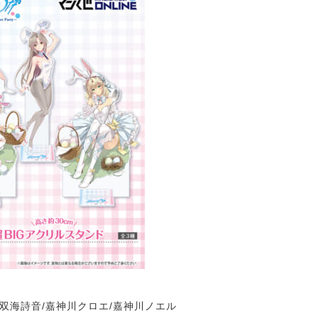
:双海詩音/嘉神川クロエ/嘉神川ノエル