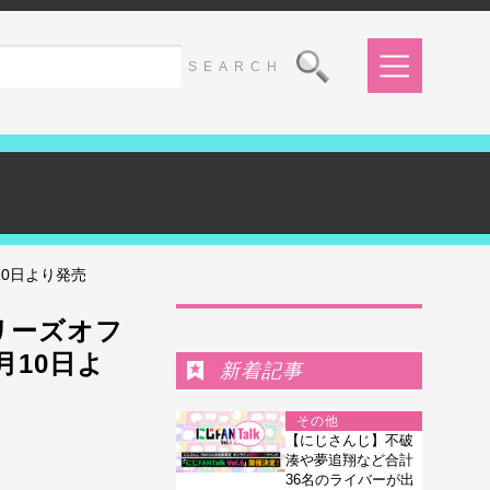
10日より発売
Ranking
リーズオフ
7月10日よ
新着記事
その他
【にじさんじ】不破
湊や夢追翔など合計
36名のライバーが出